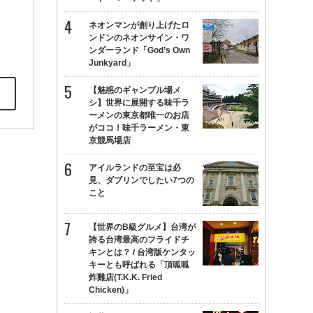
ネオンマンが創り上げたロ
ンドンのネオンサイン・ワ
ンダーランド「God’s Own
Junkyard」
【魅惑のギャンブル場メ
シ】世界に展開する味千ラ
ーメンの東京都唯一のお店
がココ！味千ラーメン・東
京競馬場店
アイルランドの至宝は必
見、ダブリンでしたい7つの
こと
【世界のB級グルメ】台湾が
誇る台湾最高のフライドチ
キンとは？ / 台湾版ケンタッ
キーとも呼ばれる「頂呱呱
炸雞店(T.K.K. Fried
Chicken)」