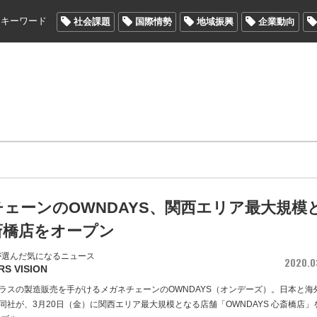
メキーワード
社会課題
国際情勢
地域振興
企業動向
ェーンのOWNDAYS、関西エリア最大規模
斎橋店をオープン
が選んだ気になるニュース
2020.0
RS VISION
ラスの製造販売を手がけるメガネチェーンのOWNDAYS（オンデーズ）。日本と海
同社が、3月20日（金）に関西エリア最大規模となる店舗「OWNDAYS 心斎橋店」