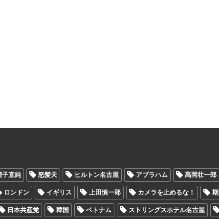
増子直純
怒髪天
ヒルトン名古屋
アブラハム
高岡壮一郎
ロンドン
イギリス
上田慎一郎
カメラを止めるな！
期
日本共産党
韓国
ベトナム
ストリングスホテル名古屋