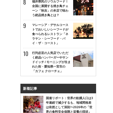
福井県民のソウルフード！
全国に展開する焼き鳥チェ
ーン「秋吉」の本店で味わ
う絶品焼き鳥とは？
マレーシア・デサルコース
トでおいしいシーフードが
食べられるレストラン「ネ
ラヤン・シーフード・バ
イ・ザ・コースト」
行列必至の人気店でいただ
く絶品ハンバーガーやサン
ドイッチ / モーニングが生ま
れた街・愛知県一宮市の
「カフェ クローチェ」
新着記事
国連リポート：世界の飢餓人口は3
年連続で減少するも、地域間格差
は依然として深刻〜2026年の「世
界の食料安全保障と栄養の現状」