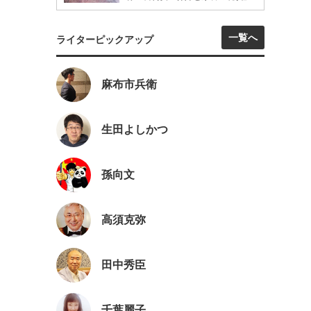
一覧へ
ライターピックアップ
麻布市兵衛
生田よしかつ
孫向文
高須克弥
田中秀臣
千葉麗子