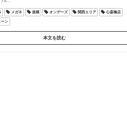
 ブル
…
S
メガネ
規模
オンデーズ
関西エリア
心斎橋店
ェーン
本文を読む