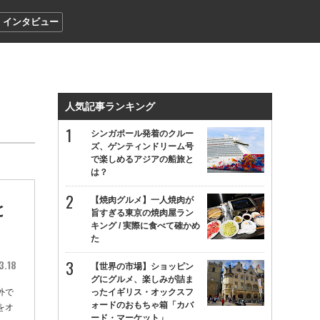
インタビュー
人気記事ランキング
シンガポール発着のクルー
ズ、ゲンティンドリーム号
で楽しめるアジアの船旅と
は？
【焼肉グルメ】一人焼肉が
と
旨すぎる東京の焼肉屋ラン
キング / 実際に食べて確かめ
た
3.18
【世界の市場】ショッピン
グにグルメ、楽しみが詰ま
外で
ったイギリス・オックスフ
ォードのおもちゃ箱「カバ
をオ
ード・マーケット」