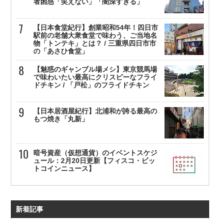
者困惑「笑えない」「闇深すぎる」
【日本食堂紀行】創業昭和54年！四日市
駅前の老舗大衆食堂で味わう、ご当地名
物「トンテキ」とは？ / 三重県四日市市
の「あさひ食堂」
【魅惑のギャンブル場メシ】東京競馬場
で味わいたい最高にクリスピーなフライ
ドチキン / 「戸松」のフライドチキン
【日本居酒屋紀行】北浦和が誇る最高の
もつ焼き「丸新」
暗号資産（仮想通貨）のイベントスケジ
ュール：2月20日更新【フィスコ・ビッ
トコインニュース】
新着記事