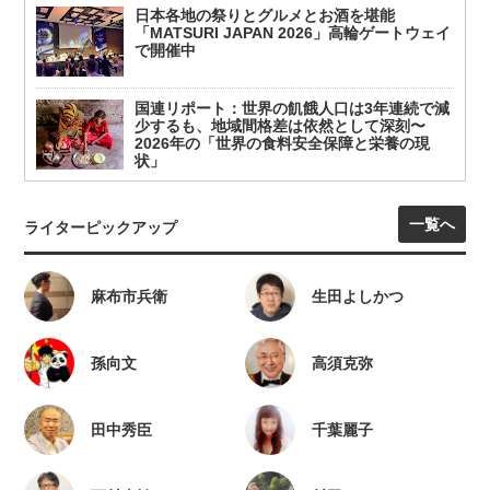
日本各地の祭りとグルメとお酒を堪能
「MATSURI JAPAN 2026」高輪ゲートウェイ
で開催中
国連リポート：世界の飢餓人口は3年連続で減
少するも、地域間格差は依然として深刻〜
2026年の「世界の食料安全保障と栄養の現
状」
一覧へ
ライターピックアップ
麻布市兵衛
生田よしかつ
孫向文
高須克弥
田中秀臣
千葉麗子