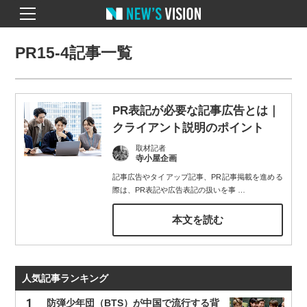
PR15-4記事一覧
PR表記が必要な記事広告とは｜
クライアント説明のポイント
取材記者
寺小屋企画
記事広告やタイアップ記事、PR記事掲載を進める
際は、PR表記や広告表記の扱いを事
…
本文を読む
人気記事ランキング
防弾少年団（BTS）が中国で流行する背