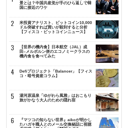
景とは？中国共産党が手のひら返しで韓
国に接近のワケ
米投資アナリスト、ビットコイン10,000
ドル突破すれば買いが殺到すると分析
【フィスコ・ビットコインニュース】
【世界の機内食】日本航空（JAL）成
田–メルボルン便のエコノミークラスの
機内食を食べてみた
Defiプロジェクト「Balancer」【フィス
コ・暗号資産コラム】
湯河原温泉「ゆがわら風雅」はおこもり
旅がかなう大人のための隠れ宿
『マツコの知らない世界』aikoが明かし
たハガキ職人とのメール交換秘話に視聴