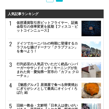
人気記事ランキング
仮想通貨取引所ビットフライヤー、証拠
金取引の倍率変更を延期【フィスコ・ビ
ットコインニュース】
ドイツでカーニバルの時期に登場するカ
ラフルな揚げドーナツ「クラプフェン」
を食べよう！
行列必至の人気店でいただく絶品ハンバ
ーガーやサンドイッチ / モーニングが生
まれた街・愛知県一宮市の「カフェ クロ
ーチェ」
【魅惑グルメ】居酒屋で食べる卵黄焼お
にぎりがシメとして最高にオイシイ / ろ
ばた 結
旧統一教会・文鮮明「日本人は使いがい