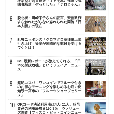
がある」発言録を『ミヤネ屋』報道で視
聴者騒然「ぞっとした」「テロじゃん」
脱北者・川崎栄子さんの証言、安倍政権
すら触れたがらない忘れられた同胞「日
本人妻」の現在
乱獲ニッポンの「クロマグロ漁獲量上限
引き上げ」提案が国際的な非難を受ける
ワケとは？
IMF最新レポートが教えてくれる、「日
本の財政危機」というフェイク・ニュー
ス
超絶コスパ！ワンコインでフルーツ付き
のお得なモーニングを楽しめるお店 / 愛
知県一宮市の「フルーツショップセリー
ヌ」
QRコード決済利用者は4人に1人、暗号
資産の利用経験者は0.3％—ヴァリュー
ズ調査【フィスコ・ビットコインニュー