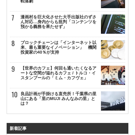
転落劇
漫画村を巨大化させた大手出版社のずさ
ん対応…身内からも批判「コンテンツを
預かる義務を果たせず」
ブロックチェーンは「インターネット以
来、最も重要なイノベーション」 機関
投資家の40％が支持
【世界のカフェ】何回も通いたくなるア
ートな空間が溢れるカフェ / トルコ・イ
スタンブールの「ミム・カフヴェ」
良品計画が手掛ける直売所！千葉県の里
山にある「里のMUJI みんなみの里」と
は？
新着記事