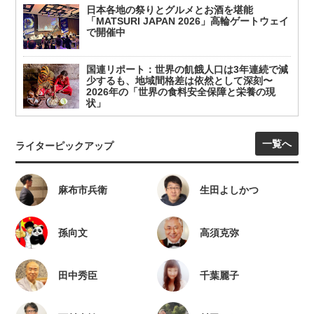
日本各地の祭りとグルメとお酒を堪能
「MATSURI JAPAN 2026」高輪ゲートウェイ
で開催中
国連リポート：世界の飢餓人口は3年連続で減
少するも、地域間格差は依然として深刻〜
2026年の「世界の食料安全保障と栄養の現
状」
一覧へ
ライターピックアップ
麻布市兵衛
生田よしかつ
孫向文
高須克弥
田中秀臣
千葉麗子