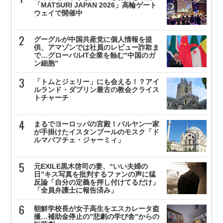
「MATSURI JAPAN 2026」高輪ゲート
ウェイで開催中
グーグルが中国共産党に個人情報を提
供、アマゾンでは社員のレビュー詐欺ま
で…グローバルIT企業を蝕む”中国のガ
ン細胞”
「トムとジェリー」にも会える！？アイ
ルランド・ダブリン最古の教会クライス
トチャーチ
まるでヨーロッパの宮殿！バルヤン一家
が手掛けたイスタンブールのモスク「ド
ルマバフチェ・ジャーミィ」
元EXILE黒木啓司の妻、“いい夫婦の
日”キス写真を批判するファンの声に猛
反論「自分の定義を押し付けてるだけ」
「全員弁護士に報告済み」
朝鮮学校長が女子高生をエスカレータ盗
撮…補助金停止の”悲劇の学び舎”からの