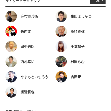
一覧へ
ライターピックアップ
麻布市兵衛
生田よしかつ
孫向文
高須克弥
田中秀臣
千葉麗子
西村幸祐
村田らむ
やまもといちろう
吉田豪
渡邉哲也