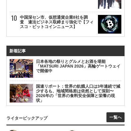
中国深セン市、仮想通貨企業8社を調
査 違法ビジネス取締まり強化で【フィ
スコ・ビットコインニュース】
新着記事
日本各地の祭りとグルメとお酒を堪能
「MATSURI JAPAN 2026」高輪ゲートウェイ
で開催中
国連リポート：世界の飢餓人口は3年連続で減
少するも、地域間格差は依然として深刻〜
2026年の「世界の食料安全保障と栄養の現
状」
一覧へ
ライターピックアップ