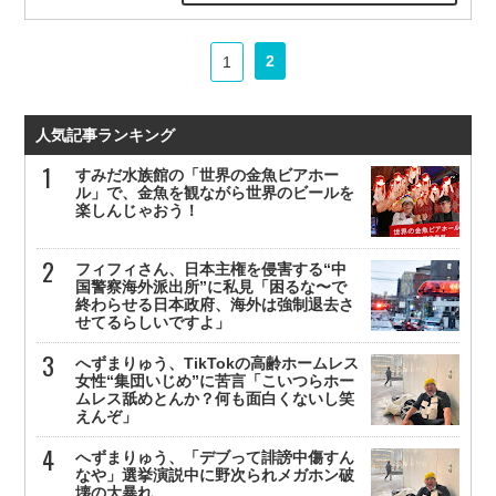
2
1
人気記事ランキング
すみだ水族館の「世界の金魚ビアホー
ル」で、金魚を観ながら世界のビールを
楽しんじゃおう！
フィフィさん、日本主権を侵害する“中
国警察海外派出所”に私見「困るな〜で
終わらせる日本政府、海外は強制退去さ
せてるらしいですよ」
へずまりゅう、TikTokの高齢ホームレス
女性“集団いじめ”に苦言「こいつらホー
ムレス舐めとんか？何も面白くないし笑
えんぞ」
へずまりゅう、「デブって誹謗中傷すん
なや」選挙演説中に野次られメガホン破
壊の大暴れ