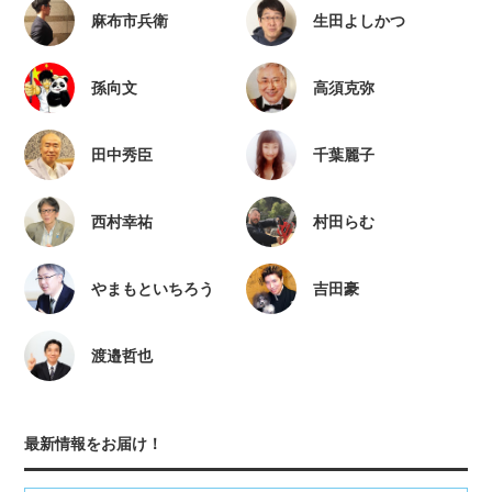
麻布市兵衛
生田よしかつ
孫向文
高須克弥
田中秀臣
千葉麗子
西村幸祐
村田らむ
やまもといちろう
吉田豪
渡邉哲也
最新情報をお届け！