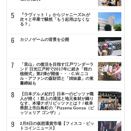
『ラヴィット！』からジャニーズJr.が
次々と卒業で騒然「もう起用はなくな
る？」
カジノゲームの背景を公開
「里山」の復活を目指す江戸ワンダーラ
ンド 日光江戸村で2017年に続き「桜の
植樹式」第2弾が開催・・・C.W.ニコ
ル・アファンの森財団と「姉妹森」の覚
書締結も
【日本グルメ紀行】日本一のピッツァ職
人が焼く！郡上の清流と地元食材が織り
なす、本場ナポリピッツァとは？ / 岐阜
県郡上市白鳥町の「Pizzeria Gonza（ピ
ッツェリア ゴンザ）」
2月8日の仮想通貨市場【フィスコ・ビッ
トコインニュース】