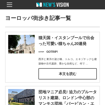
ヨーロッパ街歩き記事一覧
猫天国・イスタンブールで出会
った可愛い猫ちゃん20連発
GOTRIP!
西洋と東洋の架け橋、トルコ。エキゾチックな建
築物や古代遺跡、豊かな自然など、何で
…
本文を読む
団地マニア必見! 迫力のブルータ
リスト建築、ロンドン中心部の
マンモス団地「バービカン・エ