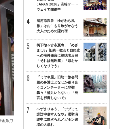
JAPAN 2026」高輪ゲート
ウェイで開催中
湯河原温泉「ゆがわら風
雅」はおこもり旅がかなう
大人のための隠れ宿
橋下徹＆古市憲寿、『めざ
まし8』旧統一教会と自民党
への擁護発言に視聴者反発
「それは無理筋」「頭おか
しくなりそう」
『ミヤネ屋』旧統一教会問
題の弁護士となぜか張り合
うコメンテーターに非難
轟々「補足いらない」「発
言を邪魔しないで」
へずまりゅう、「デブって
誹謗中傷すんなや」選挙演
説中に野次られメガホン破
京金魚ワ
壊の大暴れ