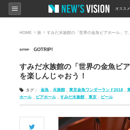
オスス
HOME
旅
すみだ水族館の「世界の金魚ビアホール」で
GOTRIP!
すみだ水族館の「世界の金魚ビ
を楽しんじゃおう！
金魚
,
水族館
,
東京金魚ワンダーランド2018
,
タグ：
ホール
,
ビアホール
,
すみだ水族館
,
東京
,
ビール