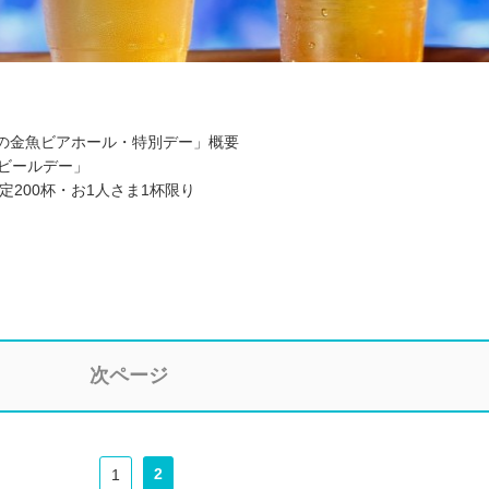
界の金魚ビアホール・特別デー」概要
界ビールデー」
限定200杯・お1人さま1杯限り
次ページ
2
1