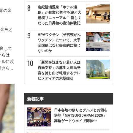
南紀勝浦温泉「ホテル浦
界の金
島」が創業70周年を迎え大
規模リニューアル！ 新しく
なった日昇館の宿泊体験記
「金魚と
HPVワクチン（子宮頸がん
ワクチン）について、大手
全国紙はなぜ好意的に報じ
改良して
ないのか
からは
トルに渡
「新聞を読まない若い人は
自民支持」の麻生太郎氏発
好きらし
言を捻じ曲げ報道するテレ
ビメディアの末期症状
新着記事
日本各地の祭りとグルメとお酒を
堪能「MATSURI JAPAN 2026」
高輪ゲートウェイで開催中