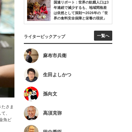
国連リポート：世界の飢餓人口は3
年連続で減少するも、地域間格差
は依然として深刻〜2026年の「世
界の食料安全保障と栄養の現状」
一覧へ
ライターピックアップ
麻布市兵衛
生田よしかつ
孫向文
きたさま
高須克弥
して、
の金魚ビ