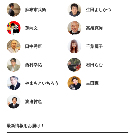
麻布市兵衛
生田よしかつ
孫向文
高須克弥
田中秀臣
千葉麗子
西村幸祐
村田らむ
やまもといちろう
吉田豪
渡邉哲也
最新情報をお届け！