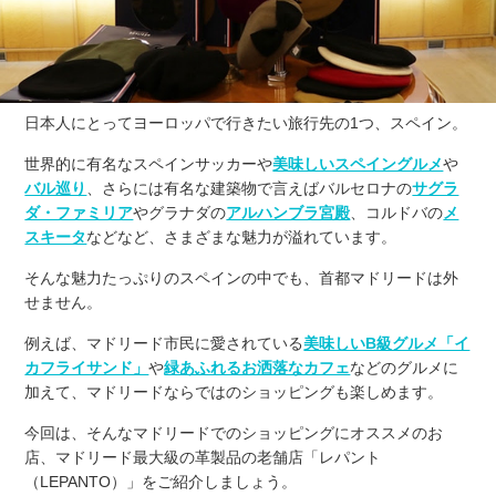
日本人にとってヨーロッパで行きたい旅行先の1つ、スペイン。
世界的に有名なスペインサッカーや
美味しいスペイングルメ
や
バル巡り
、さらには有名な建築物で言えばバルセロナの
サグラ
ダ・ファミリア
やグラナダの
アルハンブラ宮殿
、コルドバの
メ
スキータ
などなど、さまざまな魅力が溢れています。
そんな魅力たっぷりのスペインの中でも、首都マドリードは外
せません。
例えば、マドリード市民に愛されている
美味しいB級グルメ「イ
カフライサンド」
や
緑あふれるお洒落なカフェ
などのグルメに
加えて、マドリードならではのショッピングも楽しめます。
今回は、そんなマドリードでのショッピングにオススメのお
店、マドリード最大級の革製品の老舗店「レパント
（LEPANTO）」をご紹介しましょう。