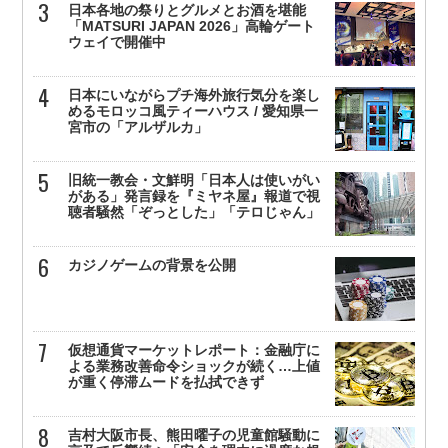
日本各地の祭りとグルメとお酒を堪能
「MATSURI JAPAN 2026」高輪ゲート
ウェイで開催中
日本にいながらプチ海外旅行気分を楽し
めるモロッコ風ティーハウス / 愛知県一
宮市の「アルザルカ」
旧統一教会・文鮮明「日本人は使いがい
がある」発言録を『ミヤネ屋』報道で視
聴者騒然「ぞっとした」「テロじゃん」
カジノゲームの背景を公開
仮想通貨マーケットレポート：金融庁に
よる業務改善命令ショックが続く…上値
が重く停滞ムードを払拭できず
吉村大阪市長、熊田曜子の児童館騒動に