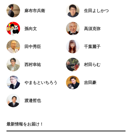
麻布市兵衛
生田よしかつ
孫向文
高須克弥
田中秀臣
千葉麗子
西村幸祐
村田らむ
やまもといちろう
吉田豪
渡邉哲也
最新情報をお届け！