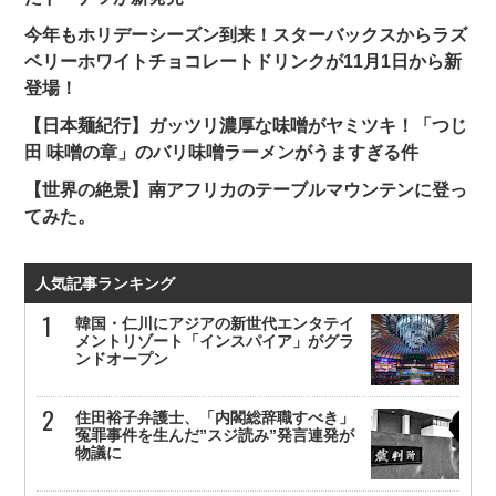
今年もホリデーシーズン到来！スターバックスからラズ
ベリーホワイトチョコレートドリンクが11月1日から新
登場！
【日本麺紀行】ガッツリ濃厚な味噌がヤミツキ！「つじ
田 味噌の章」のバリ味噌ラーメンがうますぎる件
【世界の絶景】南アフリカのテーブルマウンテンに登っ
てみた。
人気記事ランキング
韓国・仁川にアジアの新世代エンタテイ
メントリゾート「インスパイア」がグラ
ンドオープン
住田裕子弁護士、「内閣総辞職すべき」
冤罪事件を生んだ”スジ読み”発言連発が
物議に