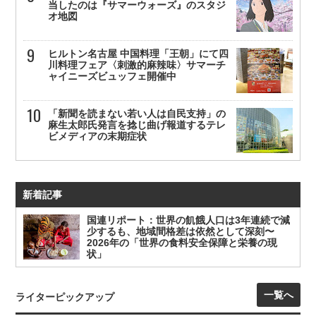
当したのは『サマーウォーズ』のスタジ
オ地図
ヒルトン名古屋 中国料理「王朝」にて四
川料理フェア〈刺激的麻辣味〉サマーチ
ャイニーズビュッフェ開催中
「新聞を読まない若い人は自民支持」の
麻生太郎氏発言を捻じ曲げ報道するテレ
ビメディアの末期症状
新着記事
国連リポート：世界の飢餓人口は3年連続で減
少するも、地域間格差は依然として深刻〜
2026年の「世界の食料安全保障と栄養の現
状」
一覧へ
ライターピックアップ