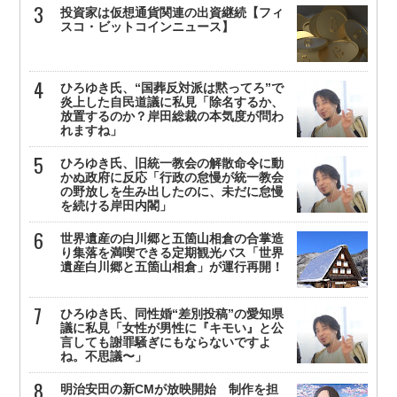
投資家は仮想通貨関連の出資継続【フィ
スコ・ビットコインニュース】
ひろゆき氏、“国葬反対派は黙ってろ”で
炎上した自民道議に私見「除名するか、
放置するのか？岸田総裁の本気度が問わ
れますね」
ひろゆき氏、旧統一教会の解散命令に動
かぬ政府に反応「行政の怠慢が統一教会
の野放しを生み出したのに、未だに怠慢
を続ける岸田内閣」
世界遺産の白川郷と五箇山相倉の合掌造
り集落を満喫できる定期観光バス「世界
遺産白川郷と五箇山相倉」が運行再開！
ひろゆき氏、同性婚“差別投稿”の愛知県
議に私見「女性が男性に『キモい』と公
言しても謝罪騒ぎにもならないですよ
ね。不思議〜」
明治安田の新CMが放映開始 制作を担