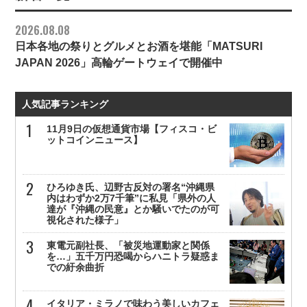
2026.08.08
日本各地の祭りとグルメとお酒を堪能「MATSURI
JAPAN 2026」高輪ゲートウェイで開催中
人気記事ランキング
11月9日の仮想通貨市場【フィスコ・ビ
ットコインニュース】
ひろゆき氏、辺野古反対の署名“沖縄県
内はわずか2万7千筆”に私見「県外の人
達が『沖縄の民意』とか騒いでたのが可
視化された様子」
東電元副社長、「被災地運動家と関係
を…」五千万円恐喝からハニトラ疑惑ま
での紆余曲折
イタリア・ミラノで味わう美しいカフェ