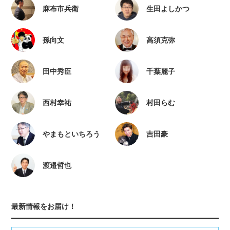
麻布市兵衛
生田よしかつ
孫向文
高須克弥
田中秀臣
千葉麗子
西村幸祐
村田らむ
やまもといちろう
吉田豪
渡邉哲也
最新情報をお届け！