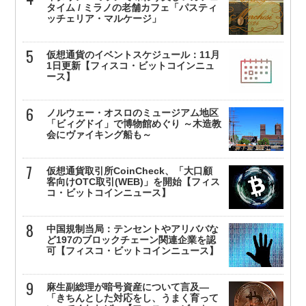
タイム / ミラノの老舗カフェ「パスティ
ッチェリア・マルケージ」
仮想通貨のイベントスケジュール：11月
1日更新【フィスコ・ビットコインニュ
ース】
ノルウェー・オスロのミュージアム地区
「ビィグドイ」で博物館めぐり ～木造教
会にヴァイキング船も～
仮想通貨取引所CoinCheck、「大口顧
客向けOTC取引(WEB)」を開始【フィス
コ・ビットコインニュース】
中国規制当局：テンセントやアリババな
ど197のブロックチェーン関連企業を認
可【フィスコ・ビットコインニュース】
麻生副総理が暗号資産について言及—
「きちんとした対応をし、うまく育って