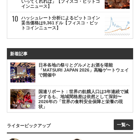
いってくれれば」【フィスコ・ビットコ
インニュース】
ハッシュレート分析によるビットコイン
妥当価格は9,361ドル【フィスコ・ビッ
トコインニュース】
新着記事
日本各地の祭りとグルメとお酒を堪能
「MATSURI JAPAN 2026」高輪ゲートウェイ
で開催中
国連リポート：世界の飢餓人口は3年連続で減
少するも、地域間格差は依然として深刻〜
2026年の「世界の食料安全保障と栄養の現
状」
一覧へ
ライターピックアップ