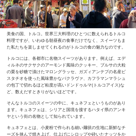
美食の国、トルコ。世界三大料理のひとつに数えられるトルコ
料理ですが、いわゆる朝昼夜の食事だけでなく、スイーツもま
た私たちを楽しませてくれるのがトルコの食の魅力なのです。
トルコには、各都市に名物スイーツがあります。例えば、エデ
ィルネのサクサクのアーモンド風味のクッキー、ブルサの大粒
の栗を砂糖で漬けたマロングラッセ、ガズィアンテプの名産ピ
スタチオを使った風味豊かなバクラヴァ、カフラマンマラシュ
の包丁で切れるほど粘度が高いドンドゥルマ(トルコアイス)な
ど、数えだすときりがないほどです。
そんなトルコのスイーツの中に、キュネフェというものがあり
ます。キュネフェは、シリアと国境を接するハタイ県のアンキ
ヤという街の名物として知られています。
キュネフェとは、小麦粉で作られる細い麺状の生地に新鮮なチ
ーズを挟んで焼き上げ、仕上げにシロップや砕いたナッツをか