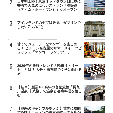
日本初上陸！東京ミッドタウン日比谷に
香港で人気の点心レストラン「添好運
（ティム・ホー・ワン）」がオープン
アイルランドの至宝は必見、ダブリンで
したい7つのこと
甘くてジューシーなマンゴーを楽しめ
る！ ヒルトン名古屋のサマースイーツビ
ュッフェ「マンゴー ランデブー」
2026年の旅行トレンド「読書リトリー
ト」とは？ 大分・湯布院で文学に触れる
旅
【岐阜】創業160余年の老舗旅館「長良
川温泉 十八楼」で温泉と会席料理を愉し
む
【魅惑のギャンブル場メシ】世界に展開
する味千ラーメンの東京都唯一のお店が