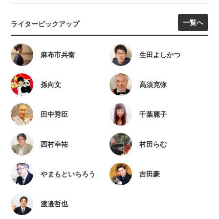
一覧へ
ライターピックアップ
麻布市兵衛
生田よしかつ
孫向文
高須克弥
田中秀臣
千葉麗子
西村幸祐
村田らむ
やまもといちろう
吉田豪
渡邉哲也