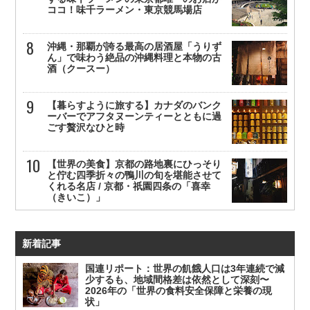
ココ！味千ラーメン・東京競馬場店
沖縄・那覇が誇る最高の居酒屋「うりず
ん」で味わう絶品の沖縄料理と本物の古
酒（クースー）
【暮らすように旅する】カナダのバンク
ーバーでアフタヌーンティーとともに過
ごす贅沢なひと時
【世界の美食】京都の路地裏にひっそり
と佇む四季折々の鴨川の旬を堪能させて
くれる名店 / 京都・祇園四条の「喜幸
（きいこ）」
新着記事
国連リポート：世界の飢餓人口は3年連続で減
少するも、地域間格差は依然として深刻〜
2026年の「世界の食料安全保障と栄養の現
状」