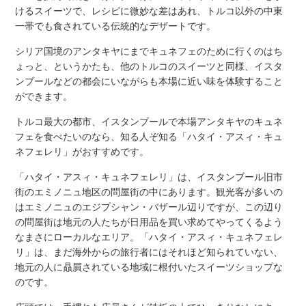
けるスイーツで、レシピに微妙な差はあれ、トルコ以外の中東
一帯でも食されている伝統的なデザートです。
シリア国境のアンタキヤにまでキュネフェのために行くのはち
ょっと、というかたも、他のトルコのスイーツと同様、イスタ
ンブールなどの都会にいながらも本場に近い味を体験すること
ができます。
トルコ最大の都市、イスタンブールで本場アンタキヤのキュネ
フェを食べたいのなら、知る人ぞ知る「ハタイ・アスィ・キュ
ネフェレリ」がおすすめです。
「ハタイ・アスィ・キュネフェレリ」は、イスタンブール旧市
街のエミノニュ地区の問屋街の中にあります。観光客が多いの
はエミノニュのエジプシャン・バザール辺りですが、この辺り
の問屋街は地元の人たちが日用品を買い求めてやってくるよう
なまさにローカルなエリア。「ハタイ・アスィ・キュネフェレ
リ」は、まだ海外からの旅行者にはそれほど知られていない、
地元の人に贔屓されている地域に根付いたスイーツショップな
のです。