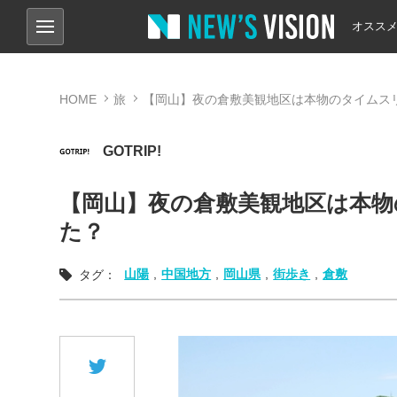
オスス
HOME
旅
【岡山】夜の倉敷美観地区は本物のタイムス
GOTRIP!
【岡山】夜の倉敷美観地区は本
た？
山陽
,
中国地方
,
岡山県
,
街歩き
,
倉敷
タグ：