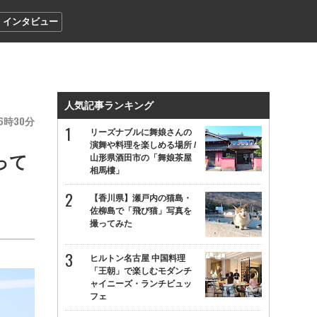
インタビュー
人気記事ランキング
6
30
リーズナブルに舞娘さんの
演舞や料理を楽しめる場所 /
って
山形県酒田市の「舞娘茶屋
相馬樓」
【香川県】瀬戸内の猫島・
佐柳島で「飛び猫」写真を
撮ってみた
ヒルトン名古屋 中国料理
「王朝」で楽しむモダンチ
ャイニーズ・ランチビュッ
フェ