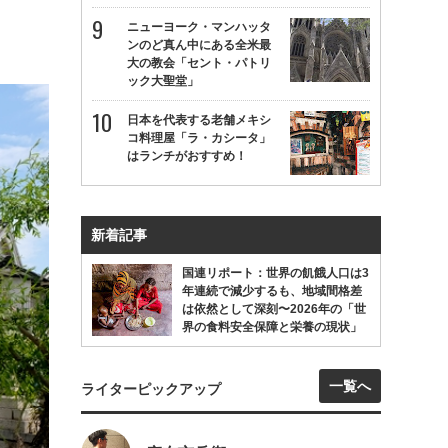
ニューヨーク・マンハッタ
ンのど真ん中にある全米最
大の教会「セント・パトリ
ック大聖堂」
日本を代表する老舗メキシ
コ料理屋「ラ・カシータ」
はランチがおすすめ！
新着記事
国連リポート：世界の飢餓人口は3
年連続で減少するも、地域間格差
は依然として深刻〜2026年の「世
界の食料安全保障と栄養の現状」
一覧へ
ライターピックアップ