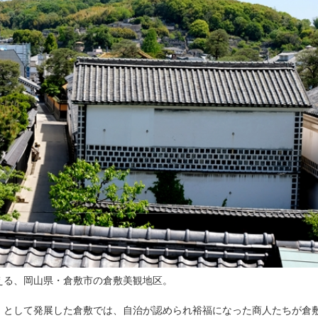
える、岡山県・倉敷市の倉敷美観地区。
）として発展した倉敷では、自治が認められ裕福になった商人たちが倉