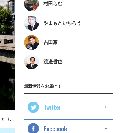
村田らむ
やまもといちろう
吉田豪
渡邉哲也
最新情報をお届け！
Twitter
んだり…
Facebook