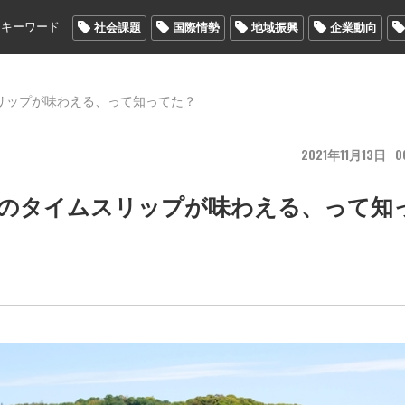
メキーワード
社会課題
国際情勢
地域振興
企業動向
リップが味わえる、って知ってた？
2021
11
13
0
物のタイムスリップが味わえる、って知