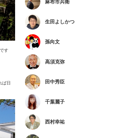
麻布市兵衛
生田よしかつ
孫向文
敷です
高須克弥
田中秀臣
れば日
千葉麗子
西村幸祐