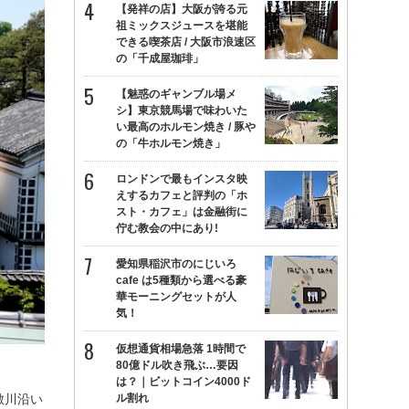
【発祥の店】大阪が誇る元
祖ミックスジュースを堪能
できる喫茶店 / 大阪市浪速区
の「千成屋珈琲」
【魅惑のギャンブル場メ
シ】東京競馬場で味わいた
い最高のホルモン焼き / 豚や
の「牛ホルモン焼き」
ロンドンで最もインスタ映
えするカフェと評判の「ホ
スト・カフェ」は金融街に
佇む教会の中にあり!
愛知県稲沢市のにじいろ
cafe は5種類から選べる豪
華モーニングセットが人
気！
仮想通貨相場急落 1時間で
80億ドル吹き飛ぶ…要因
は？｜ビットコイン4000ド
ル割れ
敷川沿い