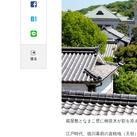
送る
蔵屋敷となまこ壁に柳並木が彩を添
江戸時代、徳川幕府の直轄地（天領