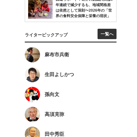
年連続で減少するも、地域間格差
は依然として深刻〜2026年の「世
界の食料安全保障と栄養の現状」
一覧へ
ライターピックアップ
麻布市兵衛
生田よしかつ
孫向文
高須克弥
田中秀臣