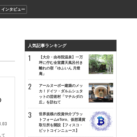
インタビュー
人気記事ランキング
【大分・由布院温泉】一万
坪に佇む全室露天風呂付き
離れの宿「ゆふいん 月燈
庵」
アールヌーボー建築のメッ
カ！ドイツ・ダルムシュタ
ットの芸術村「マチルダの
の
丘」を訪ねて
世界規模の投資仲介プラッ
トフォームeToro、仮想通貨
8.03
取引所を開設【フィスコ・
ビットコインニュース】
して