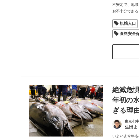
不安定で、地域
お不十分である
飢餓人口
食料安全
絶滅危
年初の
ぎる理
東京都
生田よ
いよいよ今年も