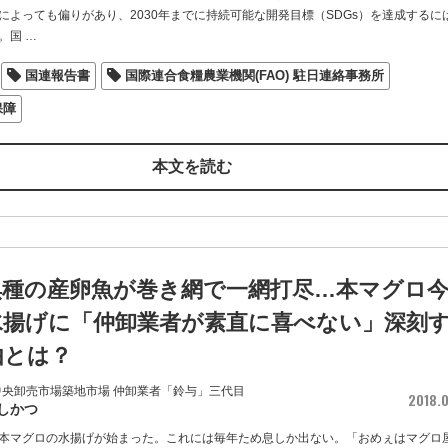
によっても偏りがあり、2030年までに持続可能な開発目標（SDGs）を達成するに
。国
…
国連報告書
国際連合食糧農業機関(FAO) 駐日連絡事務所
保障
本文を読む
惧種の産卵魚が巻き網で一網打尽…本マグロ
水揚げに「仲卸業者が素直に喜べない」深刻
由とは？
中央卸売市場築地市場 仲卸業者「鈴与」三代目
2018.0
しかつ
本マグロの水揚げが始まった。これには毎年ため息しか出ない。「おめぇはマグロ