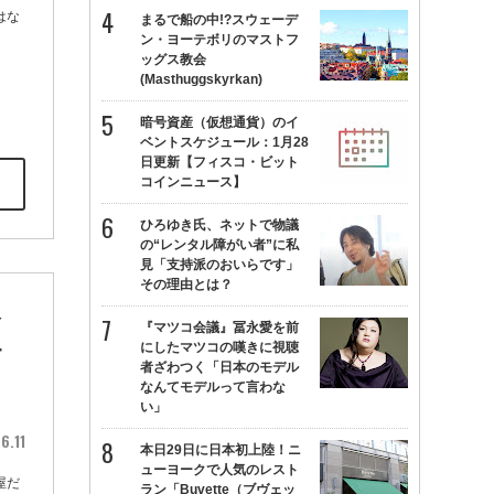
はな
まるで船の中!?スウェーデ
ン・ヨーテボリのマストフ
ッグス教会
(Masthuggskyrkan)
暗号資産（仮想通貨）のイ
ベントスケジュール：1月28
日更新【フィスコ・ビット
コインニュース】
ひろゆき氏、ネットで物議
の“レンタル障がい者”に私
見「支持派のおいらです」
その理由とは？
今
『マツコ会議』冨永愛を前
にしたマツコの嘆きに視聴
す
者ざわつく「日本のモデル
なんてモデルって言わな
い」
6.11
本日29日に日本初上陸！ニ
ューヨークで人気のレスト
屋だ
ラン「Buvette（ブヴェッ