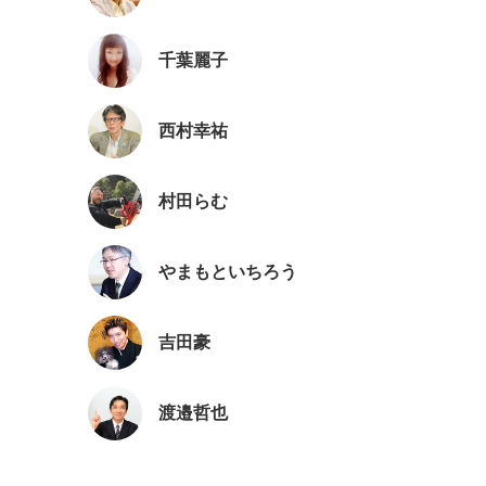
千葉麗子
西村幸祐
村田らむ
やまもといちろう
吉田豪
渡邉哲也