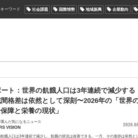
メキーワード
社会課題
国際情勢
地域振興
企業動向
ポート：世界の飢餓人口は3年連続で減少する
間格差は依然として深刻〜2026年の「世界
全保障と栄養の現状」
が選んだ気になるニュース
2026.0
RS VISION
界の飢餓人口は3年連続で減少し、飢餓の状況は改善できる。一方、その進捗は依然と