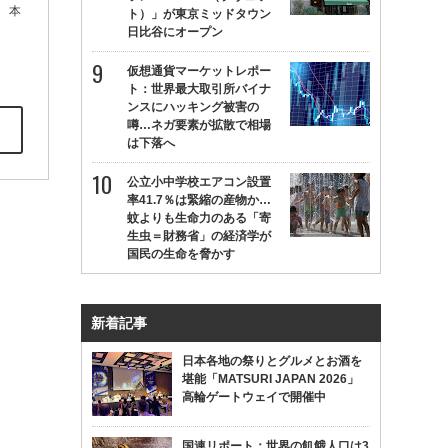
 本
ト）」が東京ミッドタウン
日比谷にオープン
仮想通貨マーケットレポー
ト：世界最大取引所バイナ
ンスにハッキング被害の
噂…ネガ要素が拡散で相場
は下落へ
公立小中学校エアコン設置
率41.7％は緊縮の産物か…
蚊よりも生命力のある「寄
生虫＝財務省」の経済学が
国民の生命を脅かす
新着記事
日本各地の祭りとグルメとお酒を
堪能「MATSURI JAPAN 2026」
高輪ゲートウェイで開催中
国連リポート：世界の飢餓人口は3