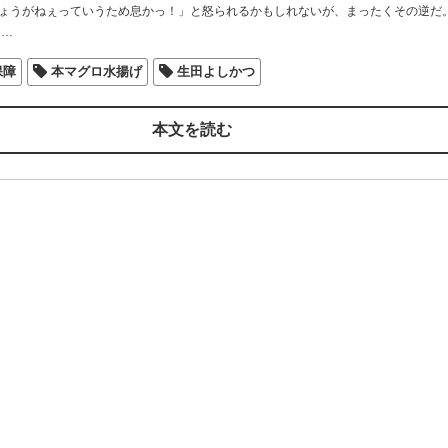
ょうがねぇっていうため息かっ！」と怒られるかもしれないが、まったくその逆だ。
…
保障
本マグロ水揚げ
生田よしかつ
本文を読む