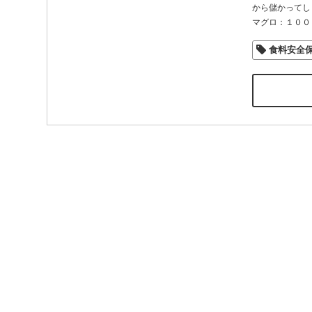
から儲かってし
マグロ：１００
食料安全