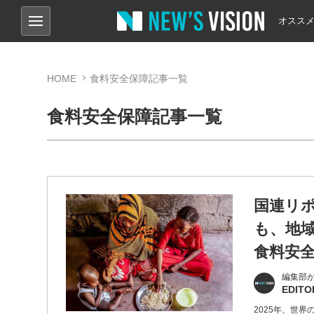
オスス
HOME
食料安全保障記事一覧
食料安全保障記事一覧
国連リ
も、地域
食料安
編集部
EDITO
2025年、世