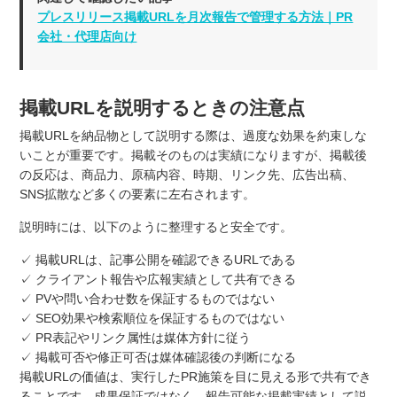
プレスリリース掲載URLを月次報告で管理する方法｜PR
会社・代理店向け
掲載URLを説明するときの注意点
掲載URLを納品物として説明する際は、過度な効果を約束しな
いことが重要です。掲載そのものは実績になりますが、掲載後
の反応は、商品力、原稿内容、時期、リンク先、広告出稿、
SNS拡散など多くの要素に左右されます。
説明時には、以下のように整理すると安全です。
✓ 掲載URLは、記事公開を確認できるURLである
✓ クライアント報告や広報実績として共有できる
✓ PVや問い合わせ数を保証するものではない
✓ SEO効果や検索順位を保証するものではない
✓ PR表記やリンク属性は媒体方針に従う
✓ 掲載可否や修正可否は媒体確認後の判断になる
掲載URLの価値は、実行したPR施策を目に見える形で共有でき
ることです。成果保証ではなく、報告可能な掲載実績として説