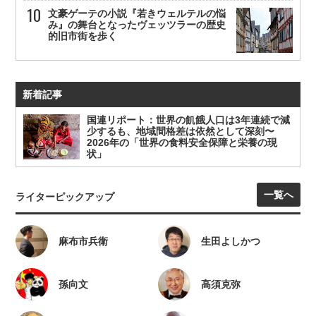
文豪ゲーテの小説『若きウェルテルの悩
み』の舞台となったヴェッツラーの歴史
的旧市街を歩く
新着記事
国連リポート：世界の飢餓人口は3年連続で減
少するも、地域間格差は依然として深刻〜
2026年の「世界の食料安全保障と栄養の現
状」
一覧へ
ライターピックアップ
麻布市兵衛
生田よしかつ
孫向文
高須克弥