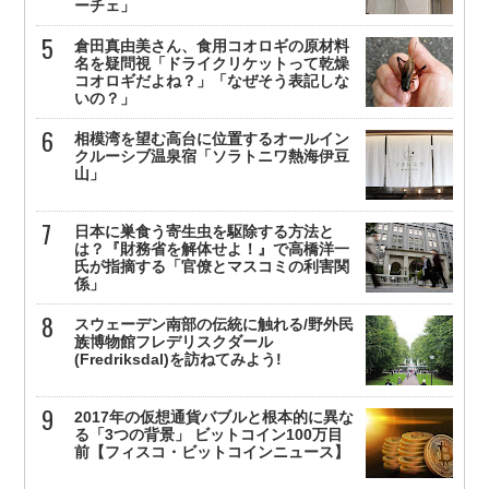
ーチェ」
倉田真由美さん、食用コオロギの原材料
名を疑問視「ドライクリケットって乾燥
コオロギだよね？」「なぜそう表記しな
いの？」
相模湾を望む高台に位置するオールイン
クルーシブ温泉宿「ソラトニワ熱海伊豆
山」
日本に巣食う寄生虫を駆除する方法と
は？『財務省を解体せよ！』で高橋洋一
氏が指摘する「官僚とマスコミの利害関
係」
スウェーデン南部の伝統に触れる/野外民
族博物館フレデリスクダール
(Fredriksdal)を訪ねてみよう!
2017年の仮想通貨バブルと根本的に異な
る「3つの背景」 ビットコイン100万目
前【フィスコ・ビットコインニュース】