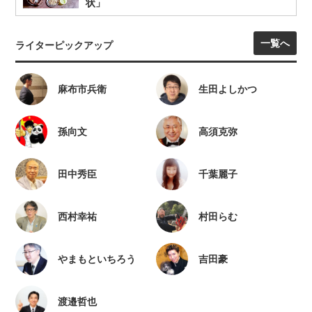
状」
一覧へ
ライターピックアップ
麻布市兵衛
生田よしかつ
孫向文
高須克弥
田中秀臣
千葉麗子
西村幸祐
村田らむ
やまもといちろう
吉田豪
渡邉哲也