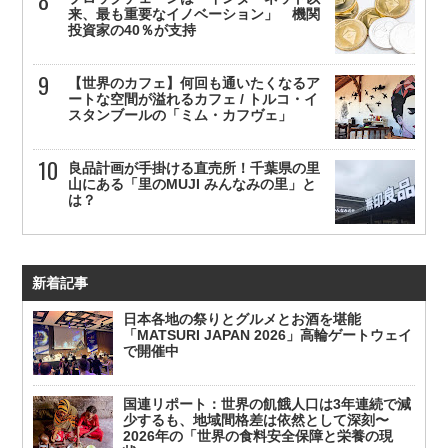
来、最も重要なイノベーション」 機関
投資家の40％が支持
【世界のカフェ】何回も通いたくなるア
ートな空間が溢れるカフェ / トルコ・イ
スタンブールの「ミム・カフヴェ」
良品計画が手掛ける直売所！千葉県の里
山にある「里のMUJI みんなみの里」と
は？
新着記事
日本各地の祭りとグルメとお酒を堪能
「MATSURI JAPAN 2026」高輪ゲートウェイ
で開催中
国連リポート：世界の飢餓人口は3年連続で減
少するも、地域間格差は依然として深刻〜
2026年の「世界の食料安全保障と栄養の現