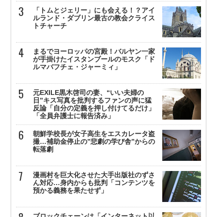
「トムとジェリー」にも会える！？アイ
ルランド・ダブリン最古の教会クライス
トチャーチ
まるでヨーロッパの宮殿！バルヤン一家
が手掛けたイスタンブールのモスク「ド
ルマバフチェ・ジャーミィ」
元EXILE黒木啓司の妻、“いい夫婦の
日”キス写真を批判するファンの声に猛
反論「自分の定義を押し付けてるだけ」
「全員弁護士に報告済み」
朝鮮学校長が女子高生をエスカレータ盗
撮…補助金停止の”悲劇の学び舎”からの
転落劇
漫画村を巨大化させた大手出版社のずさ
ん対応…身内からも批判「コンテンツを
預かる義務を果たせず」
ブロックチェーンは「インターネット以