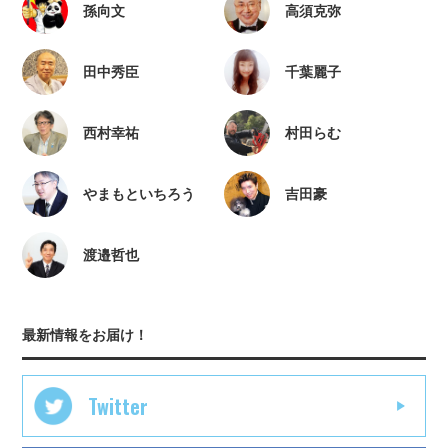
孫向文
高須克弥
田中秀臣
千葉麗子
西村幸祐
村田らむ
やまもといちろう
吉田豪
渡邉哲也
最新情報をお届け！
Twitter