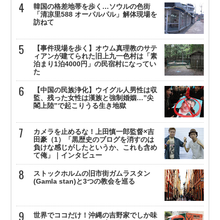
韓国の格差地帯を歩く…ソウルの色街
「清凉里588 オーパルパル」解体現場を
訪ねて
【事件現場を歩く】オウム真理教のサテ
ィアンが建てられた旧上九一色村は「素
泊まり1泊4000円」の民宿村になってい
た
【中国の民族浄化】ウイグル人男性は収
監、残った女性は漢族と強制婚姻…”尖
閣上陸”で起こりうる生き地獄
カメラを止めるな！上田慎一郎監督×吉
田豪（1）「黒歴史のブログを消すのは
負けな感じがしたというか、これも含め
て俺」｜インタビュー
ストックホルムの旧市街ガムラスタン
(Gamla stan)と3つの教会を巡る
世界でココだけ！沖縄の吉野家でしか味