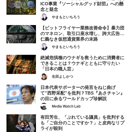
ICO事業『ソーシャルグッド財団』への懸
念と疑念
やまもといちろう
【ビットフライヤー業務改善命令】暴力団
のマネロン、取引口座水増し、誇大広告…
仁義なき仮想通貨業界の末路
やまもといちろう
絶滅危惧種のウナギを救うために消費者に
できることは？ウナギとともに守りたい
「日本の職人芸」
生田よしかつ
日本代表サポーターの発言をねじ曲げ
て”西野采配”を批判？TBS『あさチャン』
の目に余るワールドカップ珍解説
Media Watch Lab
有田芳生、「ぶれている議員」を批判する
も「ご自分のことですか？」と皮肉なリプ
ライが殺到