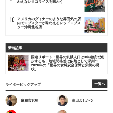
わえないタコライスを味わう
アメリカのダイナーのような雰囲気の店
内でロブスターが味わえるレッドロブス
ター沖縄北谷店
新着記事
国連リポート：世界の飢餓人口は3年連続で減
少するも、地域間格差は依然として深刻〜
2026年の「世界の食料安全保障と栄養の現
状」
一覧へ
ライターピックアップ
麻布市兵衛
生田よしかつ