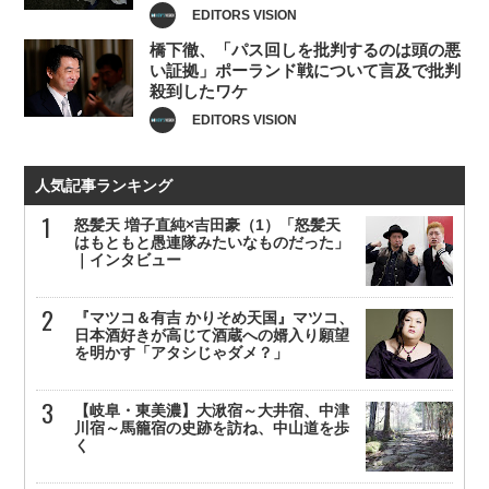
EDITORS VISION
橋下徹、「パス回しを批判するのは頭の悪
い証拠」ポーランド戦について言及で批判
殺到したワケ
EDITORS VISION
人気記事ランキング
怒髪天 増子直純×吉田豪（1）「怒髪天
はもともと愚連隊みたいなものだった」
｜インタビュー
『マツコ＆有吉 かりそめ天国』マツコ、
日本酒好きが高じて酒蔵への婿入り願望
を明かす「アタシじゃダメ？」
【岐阜・東美濃】大湫宿～大井宿、中津
川宿～馬籠宿の史跡を訪ね、中山道を歩
く