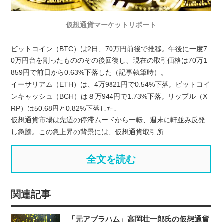
仮想通貨マーケットリポート
ビットコイン（BTC）は2日、70万円前後で推移。午後に一度7
0万円台を割ったもののその後回復し、現在の取引価格は70万1
859円で前日から0.63%下落した（記事執筆時）。
イーサリアム（ETH）は、4万9821円で0.54%下落。ビットコイ
ンキャッシュ（BCH）は８万944円で1.73%下落。リップル（X
RP）は50.68円と0.82%下落した。
仮想通貨市場は先週の停滞ムードから一転、週末に軒並み反発
し急騰。この急上昇の背景には、仮想通貨取引所…
全文を読む
関連記事
「元アブラハム」高岡壮一郎氏の仮想通貨