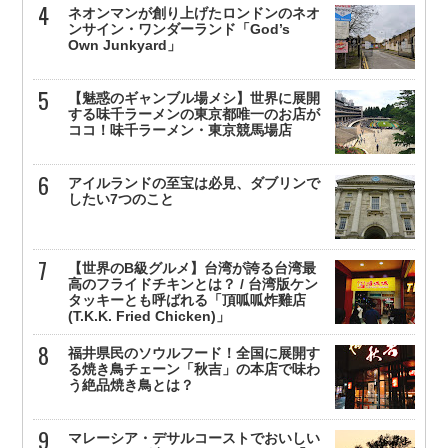
ネオンマンが創り上げたロンドンのネオ
ンサイン・ワンダーランド「God’s
Own Junkyard」
【魅惑のギャンブル場メシ】世界に展開
する味千ラーメンの東京都唯一のお店が
ココ！味千ラーメン・東京競馬場店
アイルランドの至宝は必見、ダブリンで
したい7つのこと
【世界のB級グルメ】台湾が誇る台湾最
高のフライドチキンとは？ / 台湾版ケン
タッキーとも呼ばれる「頂呱呱炸雞店
(T.K.K. Fried Chicken)」
福井県民のソウルフード！全国に展開す
る焼き鳥チェーン「秋吉」の本店で味わ
う絶品焼き鳥とは？
マレーシア・デサルコーストでおいしい