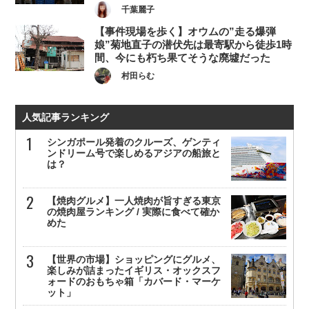
千葉麗子
【事件現場を歩く】オウムの”走る爆弾
娘”菊地直子の潜伏先は最寄駅から徒歩1時
間、今にも朽ち果てそうな廃墟だった
村田らむ
人気記事ランキング
シンガポール発着のクルーズ、ゲンティ
ンドリーム号で楽しめるアジアの船旅と
は？
【焼肉グルメ】一人焼肉が旨すぎる東京
の焼肉屋ランキング / 実際に食べて確か
めた
【世界の市場】ショッピングにグルメ、
楽しみが詰まったイギリス・オックスフ
ォードのおもちゃ箱「カバード・マーケ
ット」