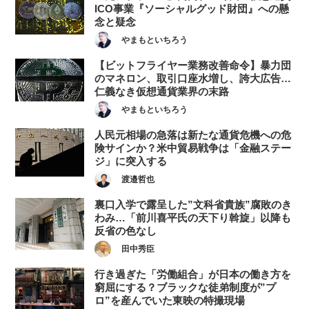
ICO事業『ソーシャルグッド財団』への懸
念と疑念
やまもといちろう
【ビットフライヤー業務改善命令】暴力団
のマネロン、取引口座水増し、誇大広告…
仁義なき仮想通貨業界の末路
やまもといちろう
人民元相場の急落は新たな通貨危機への危
険サインか？米中貿易戦争は「金融ステー
ジ」に突入する
渡邉哲也
裏口入学で露呈した”文科省貴族”腐敗のき
わみ…「前川喜平氏の天下り斡旋」以降も
反省の色なし
田中秀臣
行き過ぎた「労働組合」が日本の働き方を
窮屈にする？ブラックな徒弟制度が”プ
ロ”を産んでいた東映の特撮現場