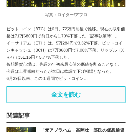
写真：ロイター/アフロ
ビットコイン（BTC）は6日、72万円前後で推移。現在の取引価
格は71万6800円で前日から1.70%下落した（記事執筆時）。
イーサリアム（ETH）は、5万284円で3.32%下落。ビットコイ
ンキャッシュ（BCH）は7万8680円で7.08%下落。リップル（X
RP）は51.16円と5.77%下落した。
仮想通貨市場は、先週の年初来最安値の底値を割ることなく、
今週は上昇傾向だったが本日は軟調で下げ相場となった。
6月29日以来、この１週間でビットコイン…
全文を読む
関連記事
「元アブラハム」高岡壮一郎氏の仮想通貨