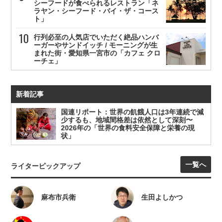
シーフードが食べられるレストラン「ネ
ラヤン・シーフード・バイ・ザ・コース
ト」
行列必至の人気店でいただく絶品ハンバ
ーガーやサンドイッチ / モーニングが生
まれた街・愛知県一宮市の「カフェ クロ
ーチェ」
新着記事
国連リポート：世界の飢餓人口は3年連続で減
少するも、地域間格差は依然として深刻〜
2026年の「世界の食料安全保障と栄養の現
状」
一覧へ
ライターピックアップ
麻布市兵衛
生田よしかつ