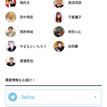
孫向文
高須克弥
田中秀臣
千葉麗子
西村幸祐
村田らむ
やまもといちろう
吉田豪
渡邉哲也
最新情報をお届け！
Twitter