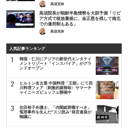
高須克弥
高須院長が朝鮮半島情勢を大胆予測「リビ
ア方式で核放棄後に、金正恩を残して南北
での連邦制もある」
高須克弥
人気記事ランキング
韓国・仁川にアジアの新世代エンタテイ
メントリゾート「インスパイア」がグラ
ンドオープン
ヒルトン名古屋 中国料理「王朝」にて四
川料理フェア〈刺激的麻辣味〉サマーチ
ャイニーズビュッフェ開催中
住田裕子弁護士、「内閣総辞職すべき」
冤罪事件を生んだ”スジ読み”発言連発が
物議に