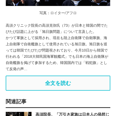
写真：ロイター/アフロ
高須クリニック院長の高須克弥氏（73）が日本と韓国の間でた
びたび話題に上がる「旭日旗問題」について言及した。
かつて軍旗として採用され、現在も陸上自衛隊で自衛隊旗、海
上自衛隊で自衛艦旗として使用されている旭日旗。旭日旗を巡
っては韓国でたびたび問題視されており、今月10日から韓国で
行われる「2018大韓民国海軍観艦式」でも日本の海上自衛隊が
自衛艦旗を掲げて参加するため、韓国国内では「戦犯旗」とし
て反発の声…
全文を読む
関連記事
高須院長、「万引き家族は日本人の発想じ