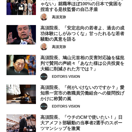
ゃない」就職率ほぼ100%の日本で貧困を
捏造する是枝監督の自己矛盾
高須克弥
高須院長、「安定志向の若者よ、過去の成
功体験にしがみつくな」甘ったれるな若者
騒動の真意を語る
高須克弥
高須院長、鳩山元首相の災害対応論を猛批
判で賛同の声続々「あなた様は公共投資を
大幅に削減された方では？」
EDITORS VISION
高須院長、「何がいけないのですか？」愛
知県一宮市の教職員労働組合への疑問投げ
かけに称賛の嵐
EDITORS VISION
高須院長、「ウチのCMで使いたい！」日
大アメフト部騒動の当事者2選手のスポー
ツマンシップを激賞