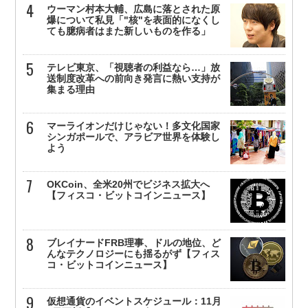
ウーマン村本大輔、広島に落とされた原
爆について私見「"核"を表面的になくし
ても臆病者はまた新しいものを作る」
テレビ東京、「視聴者の利益なら…」放
送制度改革への前向き発言に熱い支持が
集まる理由
マーライオンだけじゃない！多文化国家
シンガポールで、アラビア世界を体験し
よう
OKCoin、全米20州でビジネス拡大へ
【フィスコ・ビットコインニュース】
ブレイナードFRB理事、ドルの地位、ど
んなテクノロジーにも揺るがず【フィス
コ・ビットコインニュース】
仮想通貨のイベントスケジュール：11月