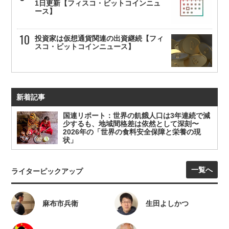
1日更新【フィスコ・ビットコインニュ
ース】
投資家は仮想通貨関連の出資継続【フィ
スコ・ビットコインニュース】
新着記事
国連リポート：世界の飢餓人口は3年連続で減
少するも、地域間格差は依然として深刻〜
2026年の「世界の食料安全保障と栄養の現
状」
一覧へ
ライターピックアップ
麻布市兵衛
生田よしかつ