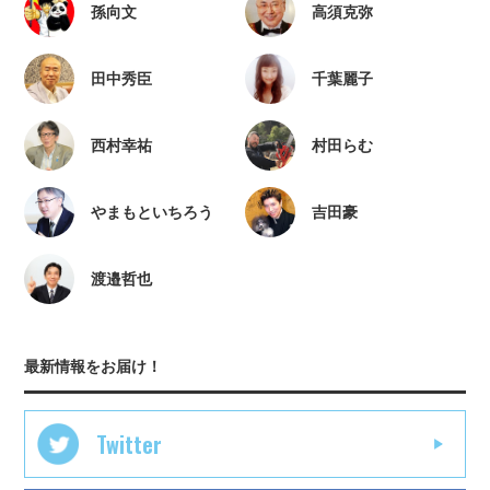
孫向文
高須克弥
田中秀臣
千葉麗子
西村幸祐
村田らむ
やまもといちろう
吉田豪
渡邉哲也
最新情報をお届け！
Twitter