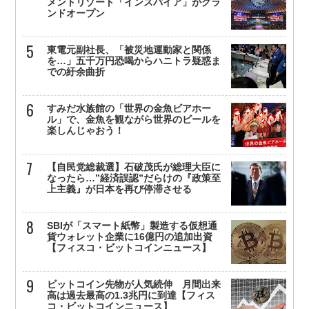
メントリゾート「インスパイア」がグラ
ンドオープン
東電元副社長、「被災地運動家と関係
を…」五千万円恐喝からハニトラ疑惑ま
での紆余曲折
すみだ水族館の「世界の金魚ビアホー
ル」で、金魚を観ながら世界のビールを
楽しんじゃおう！
【自民党総裁選】石破茂氏が総理大臣に
なったら…”経済誤認”だらけの『政策至
上主義』が日本を再び停滞させる
SBIが「スマート紙幣」製造する仮想通
貨ウォレット企業に16億円の追加出資
【フィスコ・ビットコインニュース】
ビットコイン先物が人気続伸 月間出来
高は過去最高の1.3兆円に到達【フィス
コ・ビットコインニュース】