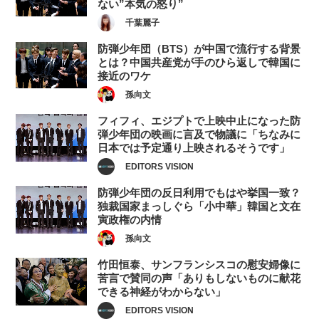
ない”本気の怒り”
千葉麗子
防弾少年団（BTS）が中国で流行する背景
とは？中国共産党が手のひら返しで韓国に
接近のワケ
孫向文
フィフィ、エジプトで上映中止になった防
弾少年団の映画に言及で物議に「ちなみに
日本では予定通り上映されるそうです」
EDITORS VISION
防弾少年団の反日利用でもはや挙国一致？
独裁国家まっしぐら「小中華」韓国と文在
寅政権の内情
孫向文
竹田恒泰、サンフランシスコの慰安婦像に
苦言で賛同の声「ありもしないものに献花
できる神経がわからない」
EDITORS VISION