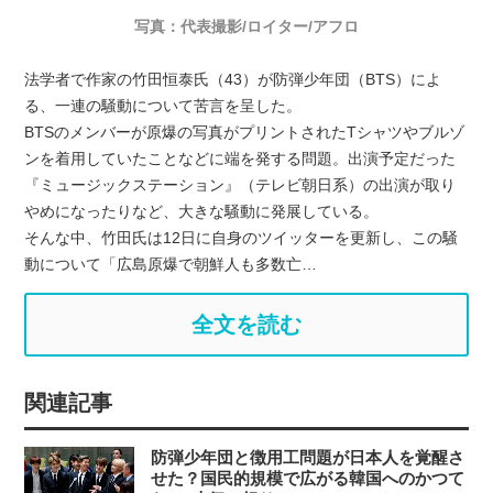
写真：代表撮影/ロイター/アフロ
法学者で作家の竹田恒泰氏（43）が防弾少年団（BTS）によ
る、一連の騒動について苦言を呈した。
BTSのメンバーが原爆の写真がプリントされたTシャツやブルゾ
ンを着用していたことなどに端を発する問題。出演予定だった
『ミュージックステーション』（テレビ朝日系）の出演が取り
やめになったりなど、大きな騒動に発展している。
そんな中、竹田氏は12日に自身のツイッターを更新し、この騒
動について「広島原爆で朝鮮人も多数亡…
全文を読む
関連記事
防弾少年団と徴用工問題が日本人を覚醒さ
せた？国民的規模で広がる韓国へのかつて