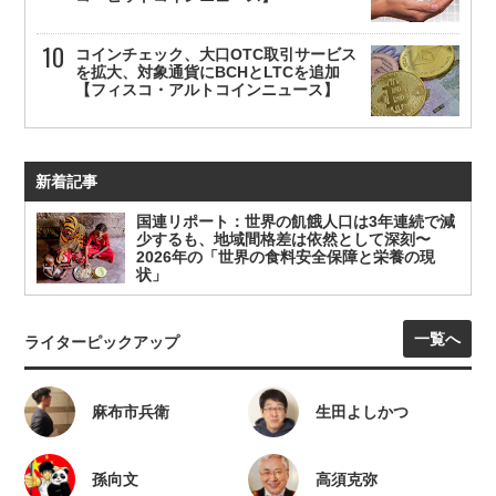
コインチェック、大口OTC取引サービス
を拡大、対象通貨にBCHとLTCを追加
【フィスコ・アルトコインニュース】
新着記事
国連リポート：世界の飢餓人口は3年連続で減
少するも、地域間格差は依然として深刻〜
2026年の「世界の食料安全保障と栄養の現
状」
一覧へ
ライターピックアップ
麻布市兵衛
生田よしかつ
孫向文
高須克弥