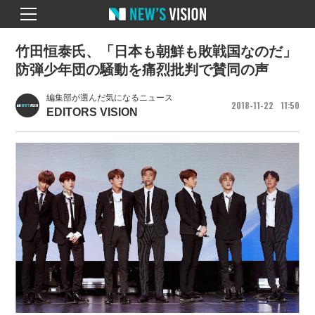
竹田恒泰氏、「日本も朝鮮も敗戦国なのだ」
防弾少年団の騒動を痛烈批判で賛同の声
編集部が選んだ気になるニュース
2018
11
22
11
50
EDITORS VISION