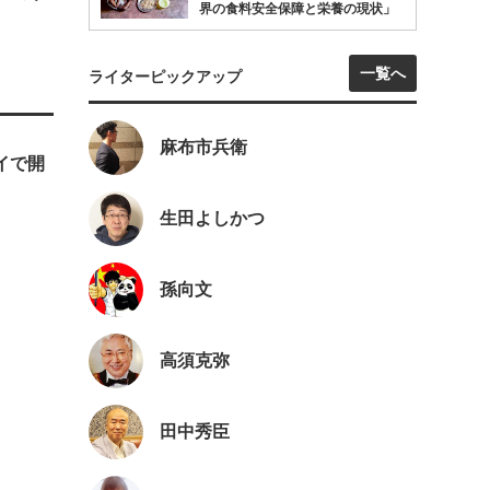
界の食料安全保障と栄養の現状」
一覧へ
ライターピックアップ
麻布市兵衛
ェイで開
生田よしかつ
孫向文
高須克弥
田中秀臣