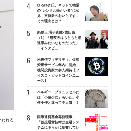
ひろゆき氏、ネットで物議
の“レンタル障がい者”に私
見「支持派のおいらです」
その理由とは？
怒髪天 増子直純×吉田豪
（1）「怒髪天はもともと愚
連隊みたいなものだった」
｜インタビュー
米投信フィデリティ、仮想
資産サービス年内に開始、
機関投資家の参入期待【フ
ィスコ・ビットコインニュ
ース】
ベルギー・ブリュッセルに
は「小便少女」もいた。小
便小僧と違って不人気！？
国際通貨基金専務理事、
いわれる
「仮想通貨技術は金融シス
テムに明らかに影響してい