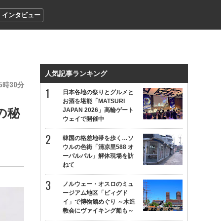
インタビュー
人気記事ランキング
5
30
日本各地の祭りとグルメと
お酒を堪能「MATSURI
の秘
JAPAN 2026」高輪ゲート
ウェイで開催中
韓国の格差地帯を歩く…ソ
ウルの色街「清凉里588 オ
ーパルパル」解体現場を訪
ねて
ノルウェー・オスロのミュ
ージアム地区「ビィグド
イ」で博物館めぐり ～木造
教会にヴァイキング船も～