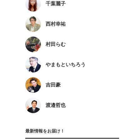
千葉麗子
西村幸祐
村田らむ
やまもといちろう
吉田豪
渡邉哲也
最新情報をお届け！