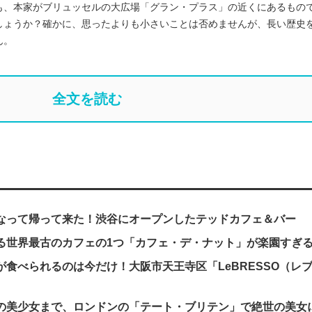
も、本家がブリュッセルの大広場「グラン・プラス」の近くにあるもの
しょうか？確かに、思ったよりも小さいことは否めませんが、長い歴史
ん。
全文を読む
なって帰って来た！渋谷にオープンしたテッドカフェ＆バー
る世界最古のカフェの1つ「カフェ・デ・ナット」が楽園すぎ
食べられるのは今だけ！大阪市天王寺区「LeBRESSO（レ
の美少女まで、ロンドンの「テート・ブリテン」で絶世の美女