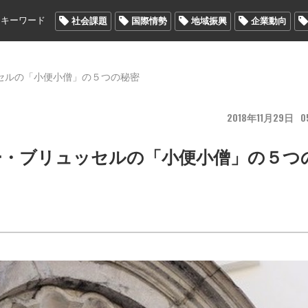
メキーワード
社会課題
国際情勢
地域振興
企業動向
セルの「小便小僧」の５つの秘密
2018
11
29
0
ー・ブリュッセルの「小便小僧」の５つ