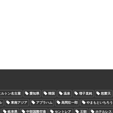
ヒルトン名古屋
愛知県
韓国
温泉
増子直純
怒髪天
ル
東南アジア
アブラハム
高岡壮一郎
やまもといちろう
岐阜県
中部国際空港
セントレア
王朝
ホテルレス