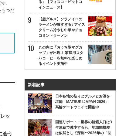
る」【フィスコ・ビットコ
です。
インニュース】
をもつだ
【超グルメ】ソラノイロの
ラーメンが凄すぎる / アイス
クリーム冷やし中華やチョ
コミントラーメン
丸の内に「おうち型マグカ
ップ」が出現！ 家庭用スタ
バコーヒーを無料で楽しめ
るイベント実施中
新着記事
日本各地の祭りとグルメとお酒を
堪能「MATSURI JAPAN 2026」
る
高輪ゲートウェイで開催中
ブレッ
国連リポート：世界の飢餓人口は3
年連続で減少するも、地域間格差
は依然として深刻〜2026年の「世
に会う