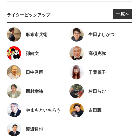
一覧へ
ライターピックアップ
麻布市兵衛
生田よしかつ
孫向文
高須克弥
田中秀臣
千葉麗子
西村幸祐
村田らむ
やまもといちろう
吉田豪
渡邉哲也