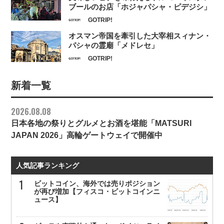
ブールのお店「ホジャパシャ・ピデジシ」
GOTRIP!
オスマン帝国を牽引した大宰相スィナン・
パシャの霊廟「メドレセ」
GOTRIP!
新着一覧
2026.08.08
日本各地の祭りとグルメとお酒を堪能「MATSURI
JAPAN 2026」高輪ゲートウェイで開催中
人気記事ランキング
ビットコイン、海外では売りポジション
が再び増加【フィスコ・ビットコインニ
ュース】