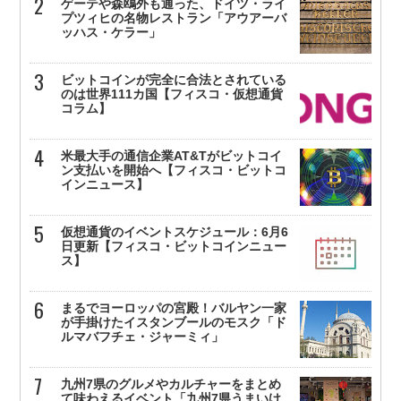
ゲーテや森鴎外も通った、ドイツ・ライ
プツィヒの名物レストラン「アウアーバ
ッハス・ケラー」
ビットコインが完全に合法とされている
のは世界111カ国【フィスコ・仮想通貨
コラム】
米最大手の通信企業AT&Tがビットコイ
ン支払いを開始へ【フィスコ・ビットコ
インニュース】
仮想通貨のイベントスケジュール：6月6
日更新【フィスコ・ビットコインニュー
ス】
まるでヨーロッパの宮殿！バルヤン一家
が手掛けたイスタンブールのモスク「ド
ルマバフチェ・ジャーミィ」
九州7県のグルメやカルチャーをまとめ
て味わえるイベント「九州7県うまいけ