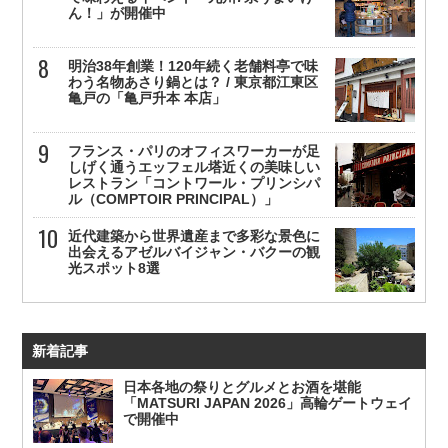
ん！」が開催中
明治38年創業！120年続く老舗料亭で味
わう名物あさり鍋とは？ / 東京都江東区
亀戸の「亀戸升本 本店」
フランス・パリのオフィスワーカーが足
しげく通うエッフェル塔近くの美味しい
レストラン「コントワール・プリンシパ
ル（COMPTOIR PRINCIPAL）」
近代建築から世界遺産まで多彩な景色に
出会えるアゼルバイジャン・バクーの観
光スポット8選
新着記事
日本各地の祭りとグルメとお酒を堪能
「MATSURI JAPAN 2026」高輪ゲートウェイ
で開催中