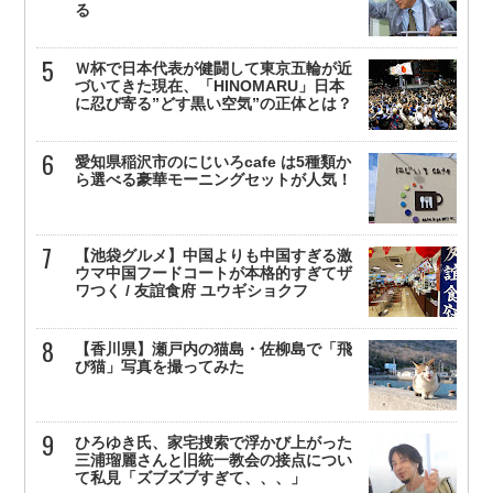
る
Ｗ杯で日本代表が健闘して東京五輪が近
づいてきた現在、「HINOMARU」日本
に忍び寄る”どす黒い空気”の正体とは？
愛知県稲沢市のにじいろcafe は5種類か
ら選べる豪華モーニングセットが人気！
【池袋グルメ】中国よりも中国すぎる激
ウマ中国フードコートが本格的すぎてザ
ワつく / 友誼食府 ユウギショクフ
【香川県】瀬戸内の猫島・佐柳島で「飛
び猫」写真を撮ってみた
ひろゆき氏、家宅捜索で浮かび上がった
三浦瑠麗さんと旧統一教会の接点につい
て私見「ズブズブすぎて、、、」