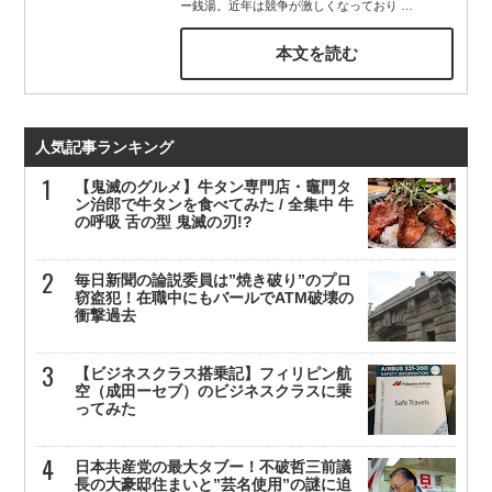
ー銭湯。近年は競争が激しくなっており
…
本文を読む
人気記事ランキング
【鬼滅のグルメ】牛タン専門店・竈門タ
ン治郎で牛タンを食べてみた / 全集中 牛
の呼吸 舌の型 鬼滅の刃!?
毎日新聞の論説委員は”焼き破り”のプロ
窃盗犯！在職中にもバールでATM破壊の
衝撃過去
【ビジネスクラス搭乗記】フィリピン航
空（成田ーセブ）のビジネスクラスに乗
ってみた
日本共産党の最大タブー！不破哲三前議
長の大豪邸住まいと”芸名使用”の謎に迫