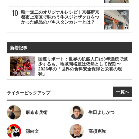
唯一無二のオリジナルレシピ！京都府京
都市上京区で味わう牛スジとザクロをつ
かった絶品のパキスタンカレーとは？
新着記事
国連リポート：世界の飢餓人口は3年連続で減
少するも、地域間格差は依然として深刻〜
2026年の「世界の食料安全保障と栄養の現
状」
一覧へ
ライターピックアップ
麻布市兵衛
生田よしかつ
孫向文
高須克弥