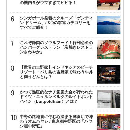
の機内食がウマすぎてビビる！
シンガポール発着のクルーズ「ゲンティ
ン ドリーム」/ 8つの客室カテゴリーを
すべてご紹介！
これぞ静岡のソウルフード！行列必至の
ハンバーグレストラン「炭焼きレストラ
ンさわやか」
【世界の吉野家】インドネシアのビーチ
リゾート・バリ島の吉野家で味わう牛丼
と肉うどんとは？
かつて熱狂的なナチ党党大会が行われた
ドイツ・ニュルンベルクのルイトポルト
ハイン（Luitpoldhain）とは？
中野の路地裏に佇む心温まる洋食店で味
わうオムハヤシ / 東京都中野区の「ハヤ
シ屋中野荘」