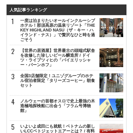
人気記事ランキング
一度は泊まりたいオールインクルーシブ
ホテル！那須高原の温泉リゾート「THE
KEY HIGHLAND NASU（ザ・キー・ハ
イランド・ナス）」で贅沢なひと時を過
ごそう
【世界の居酒屋】世界最古の頭端式駅舎
を改修した珍しいビール醸造所 / ドイ
ツ・ライプツィヒの「バイエリッシャ
ー・バーンホフ」
全国3店舗限定！ユニゾグループのホテ
ル宿泊者限定「タリーズコーヒー」朝食
セット
ノルウェーの首都オスロで史上最強の木
造極地探検船に出会う「フラム号博物
館」
いよいよ成田にも就航！ベトナムの新し
いLCCベトジェットエアーとは？ / 有料