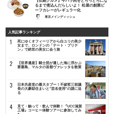
【伝統グルメ】牛バラ肉をとろっとろにな
るまで煮込んだらしいよ！ 松屋の創業ビ
ーフカレーがレギュラー化
東京メインディッシュ
人気記事ランキング
死にゆくオフィーリアから白ユリの美少
女まで、ロンドンの「テート・ブリテ
ン」で絶世の美女に会う旅
【世界遺産】騎士団が遺した海に浮かぶ
要塞島、マルタの首都ヴァレッタを散策
日本共産党の最大タブー！不破哲三前議
長の大豪邸住まいと”芸名使用”の謎に迫
る
見て・触って・飲んで体験！『UCC滋賀
工場』コーヒー体験ツアーに参加してみ