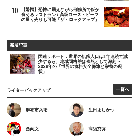
【驚愕】恐怖に震えながら刑務所で飯が
食えるレストラン / 高級ローストビーフ
の量り売りも可能「ザ・ロックアップ」
新着記事
国連リポート：世界の飢餓人口は3年連続で減
少するも、地域間格差は依然として深刻〜
2026年の「世界の食料安全保障と栄養の現
状」
一覧へ
ライターピックアップ
麻布市兵衛
生田よしかつ
孫向文
高須克弥