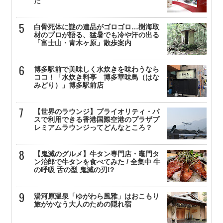
た
白骨死体に謎の遺品がゴロゴロ…樹海取
材のプロが語る、猛暑でも冷や汗の出る
「富士山・青木ヶ原」散歩案内
博多駅前で美味しく水炊きを味わうなら
ココ！「水炊き料亭 博多華味鳥（はな
みどり）」博多駅前店
【世界のラウンジ】プライオリティ・パ
スで利用できる香港国際空港のプラザプ
レミアムラウンジってどんなところ？
【鬼滅のグルメ】牛タン専門店・竈門タ
ン治郎で牛タンを食べてみた / 全集中 牛
の呼吸 舌の型 鬼滅の刃!?
湯河原温泉「ゆがわら風雅」はおこもり
旅がかなう大人のための隠れ宿