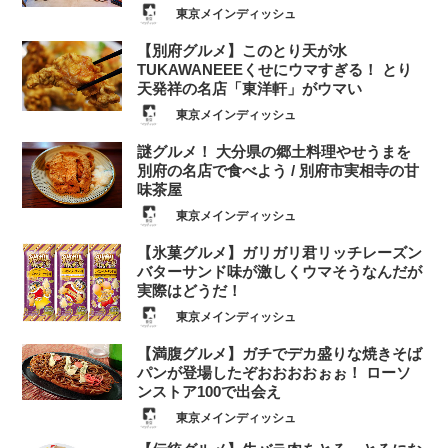
東京メインディッシュ
【別府グルメ】このとり天が水
TUKAWANEEEくせにウマすぎる！ とり
天発祥の名店「東洋軒」がウマい
東京メインディッシュ
謎グルメ！ 大分県の郷土料理やせうまを
別府の名店で食べよう / 別府市実相寺の甘
味茶屋
東京メインディッシュ
【氷菓グルメ】ガリガリ君リッチレーズン
バターサンド味が激しくウマそうなんだが
実際はどうだ！
東京メインディッシュ
【満腹グルメ】ガチでデカ盛りな焼きそば
パンが登場したぞおおおおぉぉ！ ローソ
ンストア100で出会え
東京メインディッシュ