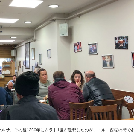
ルサ。その後1366年にムラト1世が遷都したのが、トルコ西端の街で