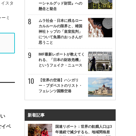
、イスタ
ーシャルグッド財団』への
懸念と疑念
ャーミ
ムラ社会・日本に残るロー
カルルールの限界と、靖国
神社トップの「皇室批判」
について魚屋のおっさんが
思うこと
IMF最新レポートが教えてく
れる、「日本の財政危機」
というフェイク・ニュース
【世界の空港】ハンガリ
ー・ブダペストのリスト・
フェレンツ国際空港
』
新着記事
凄い
ごイベ
国連リポート：世界の飢餓人口は3
年連続で減少するも、地域間格差