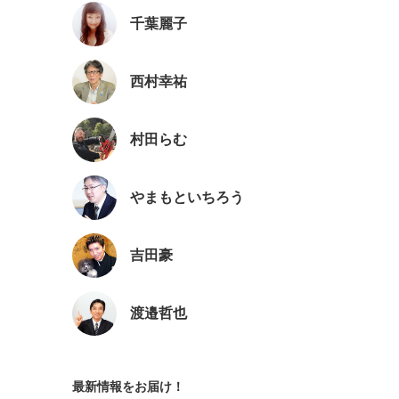
千葉麗子
西村幸祐
村田らむ
やまもといちろう
吉田豪
渡邉哲也
最新情報をお届け！