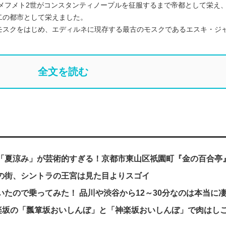
にメフメト2世がコンスタンティノープルを征服するまで帝都として栄え
二の都市として栄えました。
モスクをはじめ、エディルネに現存する最古のモスクであるエスキ・ジ
全文を読む
「夏涼み」が芸術的すぎる！京都市東山区祇園町『金の百合亭
の街、シントラの王宮は見た目よりスゴイ
たので乗ってみた！ 品川や渋谷から12～30分なのは本当に
神楽坂の「瓢箪坂おいしんぼ」と「神楽坂おいしんぼ」で肉はし