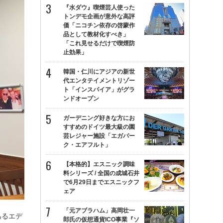
『水ダウ』喫煙芸人使った
トンデモ企画が意外な高評
価「ニコチン依存の啓蒙作
品として教材化すべき」
「これ見せるだけで喫煙防
止効果」
韓国・仁川にアジアの新世
代エンタテイメントリゾー
ト「インスパイア」がグラ
ンドオープン
ガーデニング好きな方にお
すすめのドイツ最大級の園
芸レジャー施設「エガパー
ク・エアフルト」
【本格的】エスニック調味
料シリーズ / 全国の成城石井
で6月29日までエスニックフ
ェア
「元アブラハム」高岡壮一
あるエデ
郎氏の仮想通貨ICO事業『ソ