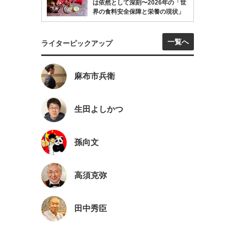
は依然として深刻〜2026年の「世
界の食料安全保障と栄養の現状」
一覧へ
ライターピックアップ
麻布市兵衛
生田よしかつ
孫向文
高須克弥
田中秀臣