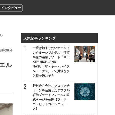
インタビュー
め
人気記事ランキング
一度は泊まりたいオールイ
6
30
ンクルーシブホテル！那須
高原の温泉リゾート「THE
KEY HIGHLAND
エル
NASU（ザ・キー・ハイラ
ンド・ナス）」で贅沢なひ
と時を過ごそう
野村合弁会社、ブロックチ
ェーンを活用したデジタル
証券プラットフォームの公
式ページを公開【フィス
コ・ビットコインニュー
ス】