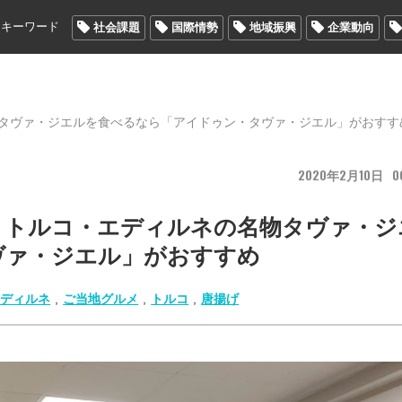
メキーワード
社会課題
国際情勢
地域振興
企業動向
タヴァ・ジエルを食べるなら「アイドゥン・タヴァ・ジエル」がおすす
2020
2
10
0
！トルコ・エディルネの名物タヴァ・ジ
ヴァ・ジエル」がおすすめ
エディルネ
,
ご当地グルメ
,
トルコ
,
唐揚げ