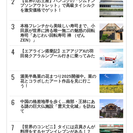
【世界のお土産】バンコクの「ジムトン
プソンアウトレット」で高級タイシルク
を激安価格でゲット！
本格フレンチから美味しい寿司まで、小
田原が世界に誇る唯一無二の魅惑の回転
寿司「あじわい回転寿司 禅 （ぜん
ZEN）」
【エアライン搭乗記】エアアジアXの羽
田発クアラルンプール行きに乗ってみた
渥美半島菜の花まつり2025開催中。菜の
花とコラボしたアート作品を見に行こ
う！
中国の格差地帯を歩く…南部・王林にあ
る謎の巨大仏施設「雲天文化城」を訪ね
て
【世界のコンビニ】タイには店員さんが
料理をするセブンイレブンがある！？