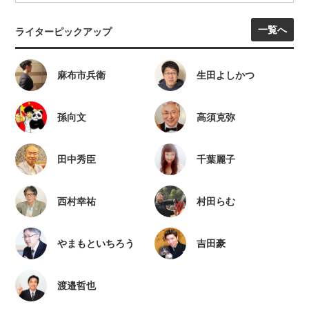
一覧へ
ライターピックアップ
麻布市兵衛
生田よしかつ
孫向文
高須克弥
田中秀臣
千葉麗子
西村幸祐
村田らむ
やまもといちろう
吉田豪
渡邉哲也