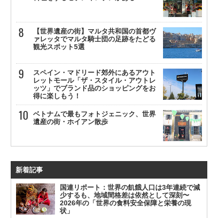
【世界遺産の街】マルタ共和国の首都ヴ
ァレッタでマルタ騎士団の足跡をたどる
観光スポット5選
スペイン・マドリード郊外にあるアウト
レットモール「ザ・スタイル・アウトレ
ッツ」でブランド品のショッピングをお
得に楽しもう！
ベトナムで最もフォトジェニック、世界
遺産の街・ホイアン散歩
新着記事
国連リポート：世界の飢餓人口は3年連続で減
少するも、地域間格差は依然として深刻〜
2026年の「世界の食料安全保障と栄養の現
状」