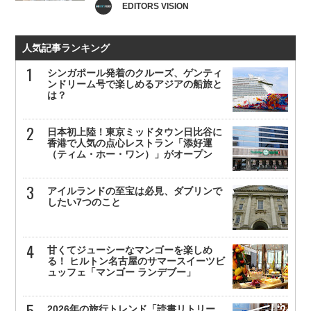
EDITORS VISION
人気記事ランキング
シンガポール発着のクルーズ、ゲンティ
ンドリーム号で楽しめるアジアの船旅と
は？
日本初上陸！東京ミッドタウン日比谷に
香港で人気の点心レストラン「添好運
（ティム・ホー・ワン）」がオープン
アイルランドの至宝は必見、ダブリンで
したい7つのこと
甘くてジューシーなマンゴーを楽しめ
る！ ヒルトン名古屋のサマースイーツビ
ュッフェ「マンゴー ランデブー」
2026年の旅行トレンド「読書リトリー