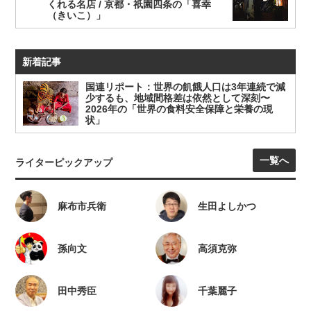
くれる名店 / 京都・祇園四条の「喜幸
（きいこ）」
新着記事
国連リポート：世界の飢餓人口は3年連続で減
少するも、地域間格差は依然として深刻〜
2026年の「世界の食料安全保障と栄養の現
状」
一覧へ
ライターピックアップ
麻布市兵衛
生田よしかつ
孫向文
高須克弥
田中秀臣
千葉麗子