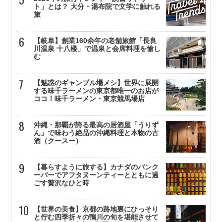
ト」とは？ 大分・湯布院で文学に触れる
旅
【岐阜】創業160余年の老舗旅館「長良
川温泉 十八楼」で温泉と会席料理を愉し
む
【魅惑のギャンブル場メシ】世界に展開
する味千ラーメンの東京都唯一のお店が
ココ！味千ラーメン・東京競馬場店
沖縄・那覇が誇る最高の居酒屋「うりず
ん」で味わう絶品の沖縄料理と本物の古
酒（クースー）
【暮らすように旅する】カナダのバンク
ーバーでアフタヌーンティーとともに過
ごす贅沢なひと時
【世界の美食】京都の路地裏にひっそり
と佇む四季折々の鴨川の旬を堪能させて