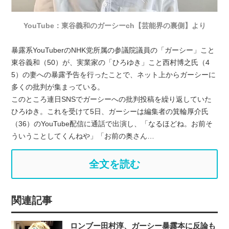
YouTube：東谷義和のガーシーch【芸能界の裏側】より
暴露系YouTuberのNHK党所属の参議院議員の「ガーシー」こと
東谷義和（50）が、実業家の「ひろゆき」こと西村博之氏（4
5）の妻への暴露予告を行ったことで、ネット上からガーシーに
多くの批判が集まっている。
このところ連日SNSでガーシーへの批判投稿を繰り返していた
ひろゆき。これを受けて5日、ガーシーは編集者の箕輪厚介氏
（36）のYouTube配信に通話で出演し、「なるほどね。お前そ
ういうことしてくんねや」「お前の奥さん…
全文を読む
関連記事
ロンブー田村淳、ガーシー暴露本に反論も