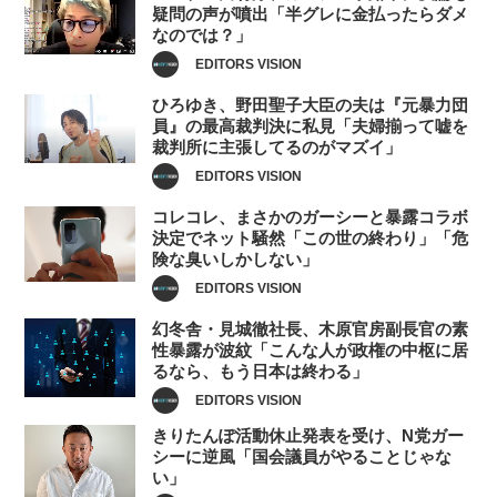
疑問の声が噴出「半グレに金払ったらダメ
なのでは？」
EDITORS VISION
ひろゆき、野田聖子大臣の夫は『元暴力団
員』の最高裁判決に私見「夫婦揃って嘘を
裁判所に主張してるのがマズイ」
EDITORS VISION
コレコレ、まさかのガーシーと暴露コラボ
決定でネット騒然「この世の終わり」「危
険な臭いしかしない」
EDITORS VISION
幻冬舎・見城徹社長、木原官房副長官の素
性暴露が波紋「こんな人が政権の中枢に居
るなら、もう日本は終わる」
EDITORS VISION
きりたんぽ活動休止発表を受け、N党ガー
シーに逆風「国会議員がやることじゃな
い」