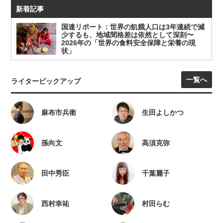
新着記事
国連リポート：世界の飢餓人口は3年連続で減
少するも、地域間格差は依然として深刻〜
2026年の「世界の食料安全保障と栄養の現
状」
一覧へ
ライターピックアップ
麻布市兵衛
生田よしかつ
孫向文
高須克弥
田中秀臣
千葉麗子
西村幸祐
村田らむ