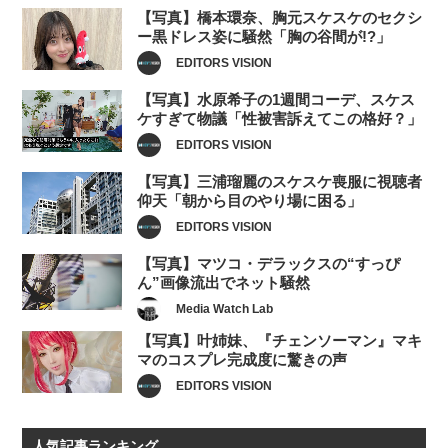
【写真】橋本環奈、胸元スケスケのセクシ
ー黒ドレス姿に騒然「胸の谷間が!?」
EDITORS VISION
【写真】水原希子の1週間コーデ、スケス
ケすぎて物議「性被害訴えてこの格好？」
EDITORS VISION
【写真】三浦瑠麗のスケスケ喪服に視聴者
仰天「朝から目のやり場に困る」
EDITORS VISION
【写真】マツコ・デラックスの“すっぴ
ん”画像流出でネット騒然
Media Watch Lab
【写真】叶姉妹、『チェンソーマン』マキ
マのコスプレ完成度に驚きの声
EDITORS VISION
人気記事ランキング