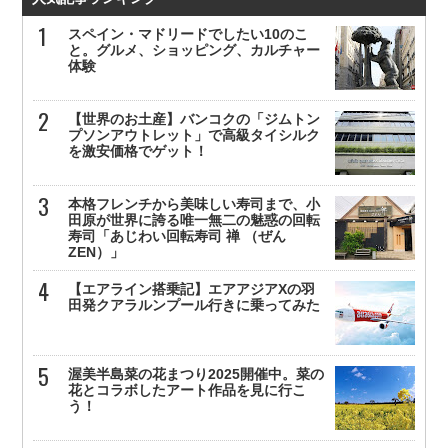
スペイン・マドリードでしたい10のこ
と。グルメ、ショッピング、カルチャー
体験
【世界のお土産】バンコクの「ジムトン
プソンアウトレット」で高級タイシルク
を激安価格でゲット！
本格フレンチから美味しい寿司まで、小
田原が世界に誇る唯一無二の魅惑の回転
寿司「あじわい回転寿司 禅 （ぜん
ZEN）」
【エアライン搭乗記】エアアジアXの羽
田発クアラルンプール行きに乗ってみた
渥美半島菜の花まつり2025開催中。菜の
花とコラボしたアート作品を見に行こ
う！