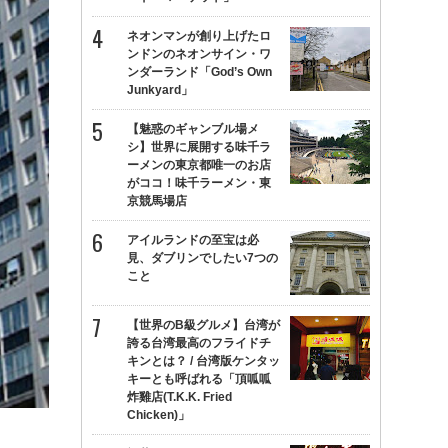
ネオンマンが創り上げたロ
ンドンのネオンサイン・ワ
ンダーランド「God’s Own
Junkyard」
【魅惑のギャンブル場メ
シ】世界に展開する味千ラ
ーメンの東京都唯一のお店
がココ！味千ラーメン・東
京競馬場店
アイルランドの至宝は必
見、ダブリンでしたい7つの
こと
【世界のB級グルメ】台湾が
誇る台湾最高のフライドチ
キンとは？ / 台湾版ケンタッ
キーとも呼ばれる「頂呱呱
炸雞店(T.K.K. Fried
Chicken)」