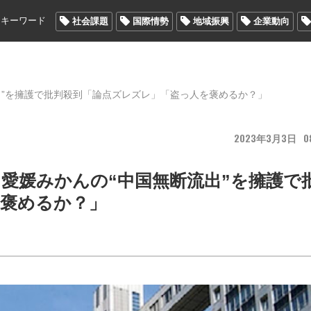
メキーワード
社会課題
国際情勢
地域振興
企業動向
出”を擁護で批判殺到「論点ズレズレ」「盗っ人を褒めるか？」
2023
3
3
0
愛媛みかんの“中国無断流出”を擁護で
を褒めるか？」