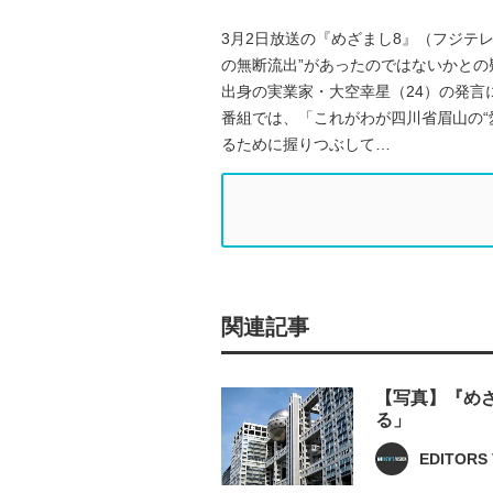
3月2日放送の『めざまし8』（フジテ
の無断流出”があったのではないかとの
出身の実業家・大空幸星（24）の発言
番組では、「これがわが四川省眉山の“
るために握りつぶして…
関連記事
【写真】『め
る」
EDITORS 