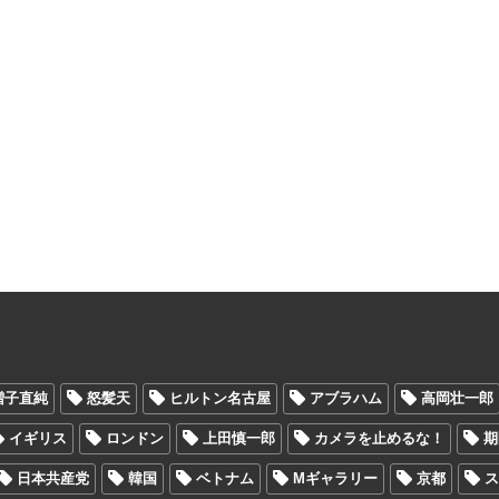
増子直純
怒髪天
ヒルトン名古屋
アブラハム
高岡壮一郎
イギリス
ロンドン
上田慎一郎
カメラを止めるな！
期
日本共産党
韓国
ベトナム
Mギャラリー
京都