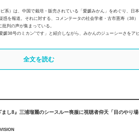
レビ系）は、中国で栽培・販売されている「愛媛みかん」をめぐり、日本
疑惑を報道。それに対する、コメンテータの社会学者・古市憲寿（38）
に批判の声が集まっている。
愛媛38号のミカン”です」と紹介しながら、みかんのジューシーさをア
全文を読む
ざまし8』三浦瑠麗のシースルー喪服に視聴者仰天「目のやり場
VISION