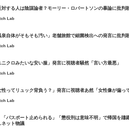
反対する人は陰謀論者？モーリー・ロバートソンの暴論に批判
tch Lab
温泉自体がそもそも汚い」老舗旅館で細菌検出への発言に批判
tch Lab
ユニクロみたいな安い服」発言に視聴者騒然「言い方最悪」
tch Lab
女性ってリュック背負う？」発言に視聴者あ然「女性像が偏っ
tch Lab
、「パスポート止められる」「懲役刑は意味不明」で帰国を躊
しネット物議