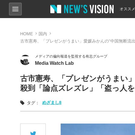
オスス
HOME
国内
古市憲寿、「プレゼンがうまい」愛媛みかんの“中国無断流
メディアの偏向報道を監視する有志グループ
Media Watch Lab
古市憲寿、「プレゼンがうまい」
殺到「論点ズレズレ」「盗っ人
めざまし8
タグ：