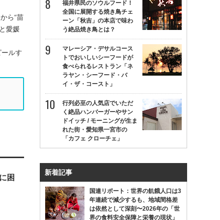
福井県民のソウルフード！
全国に展開する焼き鳥チェ
から“苗
ーン「秋吉」の本店で味わ
と愛媛
う絶品焼き鳥とは？
マレーシア・デサルコース
ピールす
トでおいしいシーフードが
食べられるレストラン「ネ
ラヤン・シーフード・バ
イ・ザ・コースト」
行列必至の人気店でいただ
く絶品ハンバーガーやサン
ドイッチ / モーニングが生ま
れた街・愛知県一宮市の
「カフェ クローチェ」
新着記事
に困
国連リポート：世界の飢餓人口は3
年連続で減少するも、地域間格差
は依然として深刻〜2026年の「世
界の食料安全保障と栄養の現状」