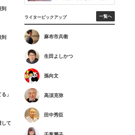
殺到
一覧へ
ライターピックアップ
麻布市兵衛
殺到
生田よしかつ
孫向文
てる」
高須克弥
田中秀臣
躇して
千葉麗子