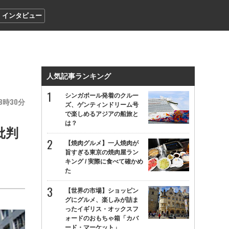
インタビュー
人気記事ランキング
シンガポール発着のクルー
8
30
ズ、ゲンティンドリーム号
で楽しめるアジアの船旅と
は？
批判
【焼肉グルメ】一人焼肉が
旨すぎる東京の焼肉屋ラン
キング / 実際に食べて確かめ
た
【世界の市場】ショッピン
グにグルメ、楽しみが詰ま
ったイギリス・オックスフ
ォードのおもちゃ箱「カバ
ード・マーケット」