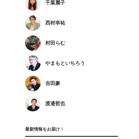
千葉麗子
西村幸祐
村田らむ
やまもといちろう
吉田豪
渡邉哲也
最新情報をお届け！