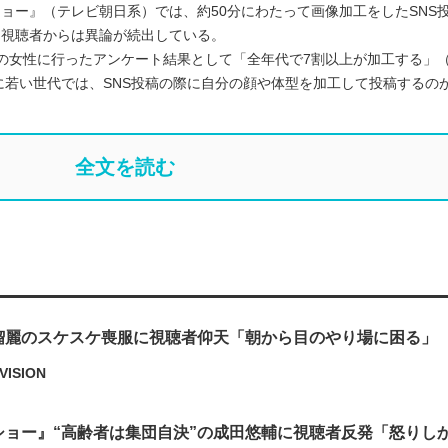
ショー』（テレビ朝日系）では、約50分にわたって画像加工をしたSNS
、視聴者からは異論が続出している。
9歳の女性に行ったアンケート結果として「全年代で7割以上が加工する」
若い世代では、SNS投稿の際に自分の顔や体型を加工して投稿するのが
全文を読む
瑠麗のスケスケ喪服に視聴者仰天「朝から目のやり場に困る」
VISION
ショー』“高齢者は集団自決”の成田悠輔に視聴者反発「怒りし