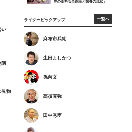
界の食料安全保障と栄養の現状」
一覧へ
ライターピックアップ
勢い
麻布市兵衛
生田よしかつ
物議
孫向文
の見物
高須克弥
田中秀臣