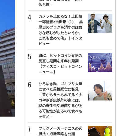
落ち度」
カメラを止めるな！上田慎
一郎監督×吉田豪（1）「黒
歴史のブログを消すのは負
けな感じがしたというか、
これも含めて俺」｜インタ
ビュー
SEC、ビットコインETFの
見直し期間を来年に延期
【フィスコ・ビットコイン
ニュース】
ひろゆき氏、ゴキブリ大量
に食べた男性死亡に私見
「昔から食べられてるイナ
ゴやざざ虫以外の虫には、
謎の寄生虫や細菌や毒があ
る可能性があるので食べち
ゃダメ」
ブックメーカーテニスの必
勝法：必勝戦略を公開