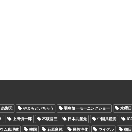
怒髪天
やまもといちろう
羽鳥慎一モーニングショー
水曜日
！
上田慎一郎
不破哲三
日本共産党
中国共産党
I
ウム真理教
韓国
石原良純
民族浄化
ウイグル
朝日