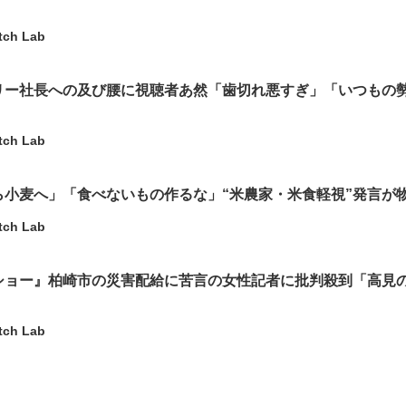
tch Lab
リー社長への及び腰に視聴者あ然「歯切れ悪すぎ」「いつもの
tch Lab
ら小麦へ」「食べないもの作るな」“米農家・米食軽視”発言が
tch Lab
ショー』柏崎市の災害配給に苦言の女性記者に批判殺到「高見
」
tch Lab