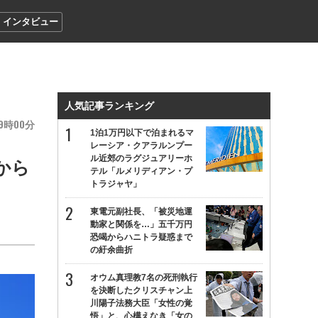
インタビュー
」
人気記事ランキング
9
00
1泊1万円以下で泊まれるマ
レーシア・クアラルンプー
ル近郊のラグジュアリーホ
から
テル「ルメリディアン・プ
トラジャヤ」
東電元副社長、「被災地運
動家と関係を…」五千万円
恐喝からハニトラ疑惑まで
の紆余曲折
オウム真理教7名の死刑執行
を決断したクリスチャン上
川陽子法務大臣「女性の覚
悟」と、心構えなき「女の