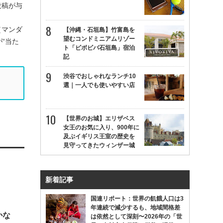
投稿が与
（マンダ
【沖縄・石垣島】竹富島を
望むコンドミニアムリゾー
“当た
ト「ビボビバ石垣島」宿泊
記
渋谷でおしゃれなランチ10
選｜一人でも使いやすい店
【世界のお城】エリザベス
女王のお気に入り、900年に
及ぶイギリス王室の歴史を
見守ってきたウィンザー城
新着記事
国連リポート：世界の飢餓人口は3
年連続で減少するも、地域間格差
かな
は依然として深刻〜2026年の「世