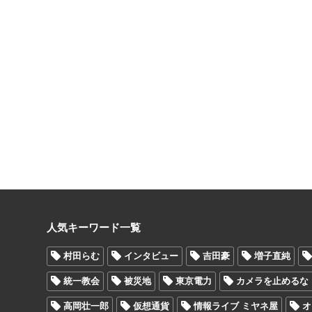
人気キーワード一覧
村田らむ
インタビュー
吉田豪
増子直純
統一教会
被災地
東京電力
カメラを止めるな
高岡壮一郎
仮想通貨
情報ライブ ミヤネ屋
オ