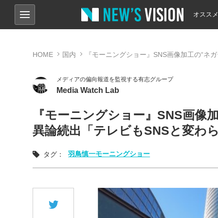
オスス
HOME
国内
『モーニングショー』SNS画像加工の“ネ
メディアの偏向報道を監視する有志グループ
Media Watch Lab
『モーニングショー』SNS画像
異論続出「テレビもSNSと変わ
羽鳥慎一モーニングショー
タグ：