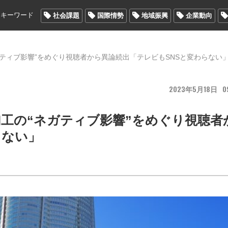
メキーワード
社会課題
国際情勢
地域振興
企業動向
ガティブ影響”をめぐり視聴者から異論続出「テレビもSNSと変わらない
2023
5
18
0
加工の“ネガティブ影響”をめぐり視聴者
らない」