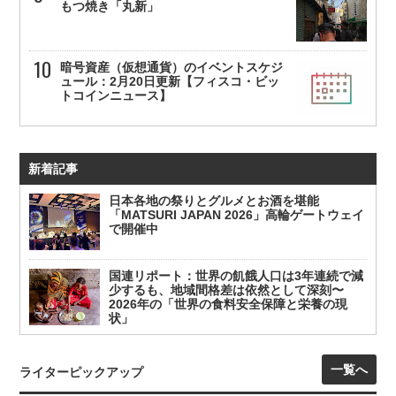
もつ焼き「丸新」
暗号資産（仮想通貨）のイベントスケジ
ュール：2月20日更新【フィスコ・ビッ
トコインニュース】
新着記事
日本各地の祭りとグルメとお酒を堪能
「MATSURI JAPAN 2026」高輪ゲートウェイ
で開催中
国連リポート：世界の飢餓人口は3年連続で減
少するも、地域間格差は依然として深刻〜
2026年の「世界の食料安全保障と栄養の現
状」
一覧へ
ライターピックアップ