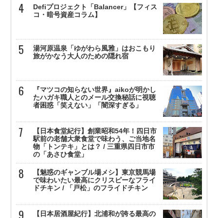
Defiプロジェクト「Balancer」【フィス
コ・暗号資産コラム】
湯河原温泉「ゆがわら風雅」はおこもり
旅がかなう大人のための隠れ宿
『マツコの知らない世界』aikoが明かし
たハガキ職人とのメール交換秘話に視聴
者困惑「笑えない」「闇深すぎる」
【日本食堂紀行】創業昭和54年！四日市
駅前の老舗大衆食堂で味わう、ご当地名
物「トンテキ」とは？ / 三重県四日市市
の「あさひ食堂」
【魅惑のギャンブル場メシ】東京競馬場
で味わいたい最高にクリスピーなフライ
ドチキン / 「戸松」のフライドチキン
【日本居酒屋紀行】北浦和が誇る最高の