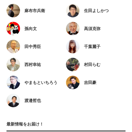
麻布市兵衛
生田よしかつ
孫向文
高須克弥
田中秀臣
千葉麗子
西村幸祐
村田らむ
やまもといちろう
吉田豪
渡邉哲也
最新情報をお届け！