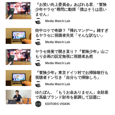
『お笑い向上委員会』あばれる君、“冒険
少年ヤラセ”尋問に動揺「僕はそうは思い
ません」
Media Watch Lab
街中ロケで奇跡？『帰れマンデー』雑すぎ
るヤラセに視聴者失笑「そんな訳ない」
Media Watch Lab
ヤラセ発覚で開き直り？『冒険少年』山ご
もり企画の設定無視に視聴者あ然
Media Watch Lab
『冒険少年』東京ドイツ村でお掃除敢行も
視聴者ドン引き「自分らで掃除しろ」
Media Watch Lab
ゆたぼん、「もうお金ありません」全財産
で高級ブランド財布を新調して話題に
EDITORS VISION