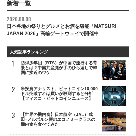
新着一覧
2026.08.08
日本各地の祭りとグルメとお酒を堪能「MATSURI
JAPAN 2026」高輪ゲートウェイで開催中
人気記事ランキング
防弾少年団（BTS）が中国で流行する背
景とは？中国共産党が手のひら返しで韓
国に接近のワケ
米投資アナリスト、ビットコイン10,000
ドル突破すれば買いが殺到すると分析
【フィスコ・ビットコインニュース】
【世界の機内食】日本航空（JAL）成
田–メルボルン便のエコノミークラスの
機内食を食べてみた