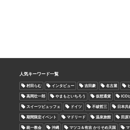
人気キーワード一覧
村田らむ
インタビュー
吉田豪
名古屋
高岡壮一郎
やまもといちろう
仮想通貨
IC
スイーツビュッフェ
ドイツ
不破哲三
日本共
期間限定イベント
マドリード
温泉旅館
田原
統一教会
沖縄
マツコ＆有吉 かりそめ天国
マ