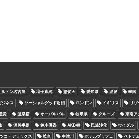
ヒルトン名古屋
増子直純
怒髪天
愛知県
温泉
韓国
Oビジネス
ソーシャルグッド財団
ロンドン
イギリス
リゾ
産党
温泉宿
オーパルパル
岐阜県
クルーズ
東南ア
市
渥美半島
鈴木優香
AKB48
民族浄化
ウイグル
ツコ・デラックス
岐阜
中津川
ホテルブッフェ
ベトナ