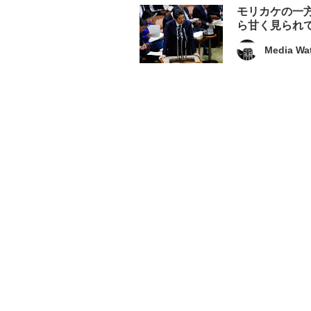
モリカケの一
ら甘く見られ
Media Wa