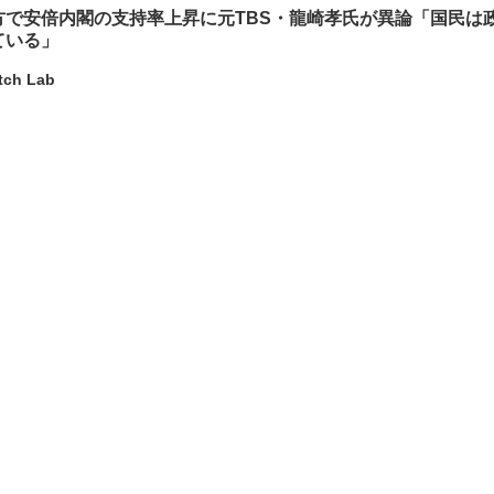
方で安倍内閣の支持率上昇に元TBS・龍崎孝氏が異論「国民は
ている」
tch Lab