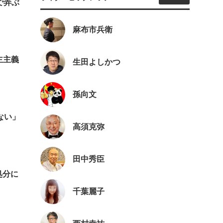
で弄ぶ
麻布市兵衛
主主義
生田よしかつ
孫向文
ない」
高須克弥
田中秀臣
処分に
千葉麗子