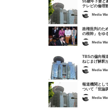
55歳年下妻
テレビの倫理
Media Wa
政権批判のた
の根幹」をゆ
Media Wa
TBSの偏向
ねじまげ解釈
Media Wa
報道機関とし
ついて「世論
Media Wa