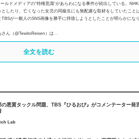
オールドメディアの”特権意識”があらわになる事件が続出している。NH
うとしたり、亡くなった女児の同級生にも無配慮な取材をしていたこと
TBSが一般人のSNS画像を勝手に拝借しようとしたことが明らかにな
@TewitoReisen）は…
全文を読む
部の悪質タックル問題、TBS『ひるおび』がコメンテーター発
着
tch Lab