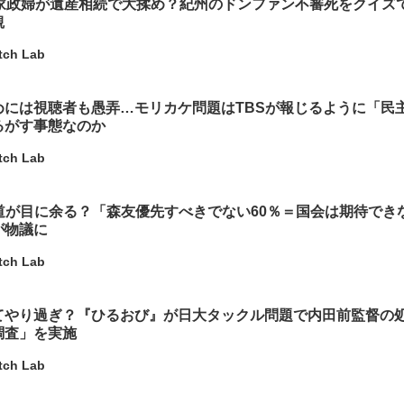
と家政婦が遺産相続で大揉め？紀州のドンファン不審死をクイズ
観
tch Lab
めには視聴者も愚弄…モリカケ問題はTBSが報じるように「民
るがす事態なのか
tch Lab
報道が目に余る？「森友優先すべきでない60％＝国会は期待でき
が物議に
tch Lab
てやり過ぎ？『ひるおび』が日大タックル問題で内田前監督の
調査」を実施
tch Lab