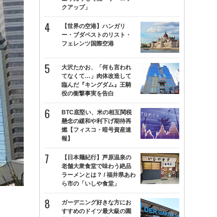
クアップ」
【世界の空港】ハンガリ
ー・ブダペストのリスト・
フェレンツ国際空港
大沢たかお、「何も言われ
てなくて…」肉体改造して
臨んだ『キングダム』王騎
役の衝撃事実を告白
BTC底堅い、米の相互関税
懸念の緩和や利下げ期待再
燃【フィスコ・暗号資産速
報】
【日本麺紀行】芦原温泉の
老舗大衆食堂で味わう絶品
ラーメンとは？ / 福井県あわ
ら市の「いしや食堂」
ガーデニング好きな方にお
すすめのドイツ最大級の園