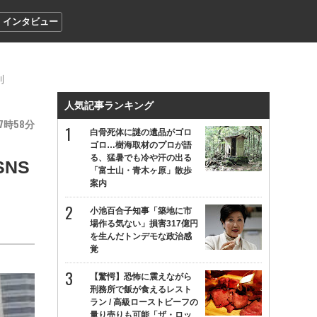
インタビュー
到
人気記事ランキング
7
58
白骨死体に謎の遺品がゴロ
ゴロ…樹海取材のプロが語
る、猛暑でも冷や汗の出る
NS
「富士山・青木ヶ原」散歩
案内
小池百合子知事「築地に市
場作る気ない」損害317億円
を生んだトンデモな政治感
覚
【驚愕】恐怖に震えながら
刑務所で飯が食えるレスト
ラン / 高級ローストビーフの
量り売りも可能「ザ・ロッ