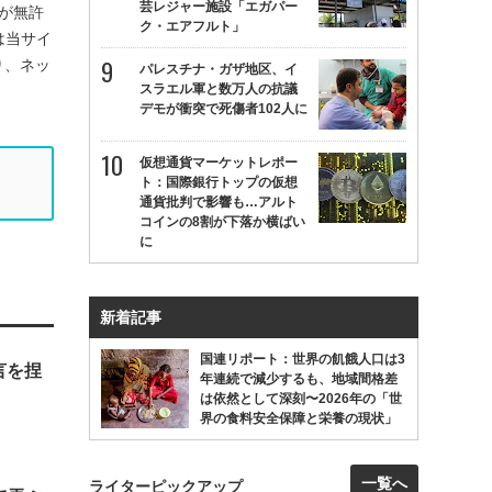
芸レジャー施設「エガパー
Kが無許
ク・エアフルト」
は当サイ
り、ネッ
パレスチナ・ガザ地区、イ
スラエル軍と数万人の抗議
デモが衝突で死傷者102人に
仮想通貨マーケットレポー
ト：国際銀行トップの仮想
通貨批判で影響も…アルト
コインの8割が下落か横ばい
に
新着記事
国連リポート：世界の飢餓人口は3
言を捏
年連続で減少するも、地域間格差
は依然として深刻〜2026年の「世
界の食料安全保障と栄養の現状」
一覧へ
ライターピックアップ