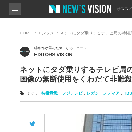
オスス
HOME
エンタメ
ネットにタダ乗りするテレビ局の特権意
編集部が選んだ気になるニュース
EDITORS VISION
ネットにタダ乗りするテレビ局の
画像の無断使用をくわだて非難殺
特権意識
,
フジテレビ
,
レガシーメディア
,
TB
タグ：