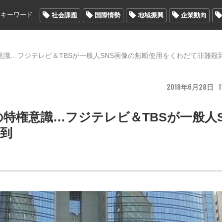
メキーワード
社会課題
国際情勢
地域振興
企業動向
識…フジテレビ＆TBSが一般人SNS画像の無断使用をくわだて非難殺
2018
6
28
1
特権意識…フジテレビ＆TBSが一般人S
到
S