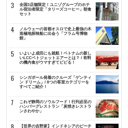
全国3店舗限定！ユニゾグループのホテ
ル宿泊者限定「タリーズコーヒー」朝食
セット
ノルウェーの首都オスロで史上最強の木
造極地探検船に出会う「フラム号博物
館」
いよいよ成田にも就航！ベトナムの新し
いLCCベトジェットエアーとは？ / 有料
の機内食がウマすぎてビビる！
シンガポール発着のクルーズ「ゲンティ
ン ドリーム」/ 8つの客室カテゴリーを
すべてご紹介！
これぞ静岡のソウルフード！行列必至の
ハンバーグレストラン「炭焼きレストラ
ンさわやか」
【世界の吉野家】インドネシアのビーチ