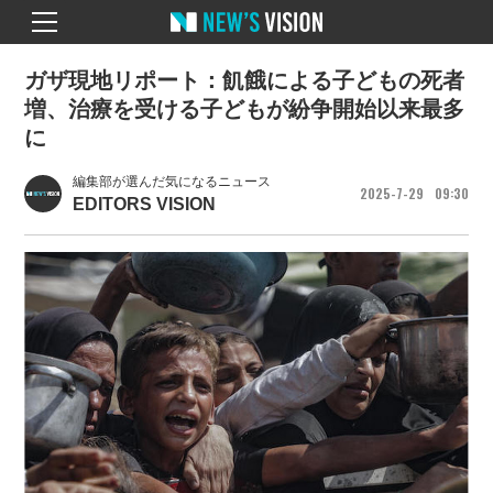
ガザ現地リポート：飢餓による子どもの死者
増、治療を受ける子どもが紛争開始以来最多
に
編集部が選んだ気になるニュース
2025
7
29
09
30
EDITORS VISION