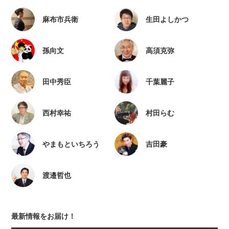
麻布市兵衛
生田よしかつ
孫向文
高須克弥
田中秀臣
千葉麗子
西村幸祐
村田らむ
やまもといちろう
吉田豪
渡邉哲也
最新情報をお届け！