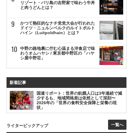
リゾート・バリ島の吉野家で味わう牛丼
と肉うどんとは？
かつて熱狂的なナチ党党大会が行われた
ドイツ・ニュルンベルクのルイトポルト
ハイン（Luitpoldhain）とは？
中野の路地裏に佇む心温まる洋食店で味
わうオムハヤシ / 東京都中野区の「ハヤ
シ屋中野荘」
新着記事
国連リポート：世界の飢餓人口は3年連続で減
少するも、地域間格差は依然として深刻〜
2026年の「世界の食料安全保障と栄養の現
状」
一覧へ
ライターピックアップ