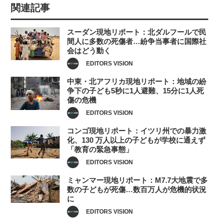
関連記事
スーダン現地リポート：北ダルフールで民
間人に多数の死傷者…紛争当事者に国際社
会はどう動く
EDITORS VISION
中東・北アフリカ現地リポート：地域の紛
争下の子ども5秒に1人避難、15分に1人死
傷の危機
EDITORS VISION
コンゴ現地リポート：イツリ州での暴力激
化、130 万人以上の子どもが学校に通えず
「教育の緊急事態」
EDITORS VISION
ミャンマー現地リポート：M7.7大地震で多
数の子どもが死傷…数百万人が危機的状況
に
EDITORS VISION