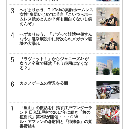
へずまりゅう、TikTokの高齢ホームレス
女性“集団いじめ”に苦言「こいつらホー
ムレス舐めとんか？何も面白くないし笑
えんぞ」
へずまりゅう、「デブって誹謗中傷すん
なや」選挙演説中に野次られメガホン破
壊の大暴れ
『ラヴィット！』からジャニーズJr.が
次々と卒業で騒然「もう起用はなくな
る？」
カジノゲームの背景を公開
「里山」の復活を目指す江戸ワンダーラ
ンド 日光江戸村で2017年に続き「桜の
植樹式」第2弾が開催・・・C.W.ニコ
ル・アファンの森財団と「姉妹森」の覚
書締結も