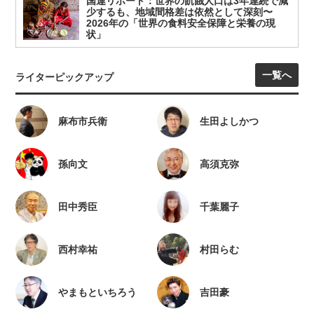
国連リポート：世界の飢餓人口は3年連続で減
少するも、地域間格差は依然として深刻〜
2026年の「世界の食料安全保障と栄養の現
状」
一覧へ
ライターピックアップ
麻布市兵衛
生田よしかつ
孫向文
高須克弥
田中秀臣
千葉麗子
西村幸祐
村田らむ
やまもといちろう
吉田豪