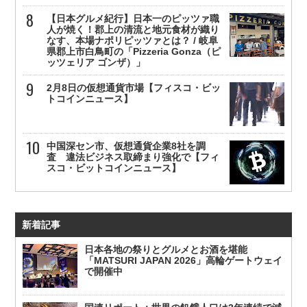
【日本グルメ紀行】日本一のピッツァ職
人が焼く！郡上の清流と地元食材が織り
なす、本場ナポリピッツァとは？ / 岐阜
県郡上市白鳥町の「Pizzeria Gonza（ピ
ッツェリア ゴンザ）」
2月8日の仮想通貨市場【フィスコ・ビッ
トコインニュース】
中国深セン市、仮想通貨企業8社を調
査 違法ビジネス取締まり強化で【フィ
スコ・ビットコインニュース】
新着記事
日本各地の祭りとグルメとお酒を堪能
「MATSURI JAPAN 2026」高輪ゲートウェイ
で開催中