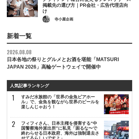
掲載先の選び方｜PR会社・広告代理店向
け
寺小屋企画
新着一覧
2026.08.08
日本各地の祭りとグルメとお酒を堪能「MATSURI
JAPAN 2026」高輪ゲートウェイで開催中
人気記事ランキング
すみだ水族館の「世界の金魚ビアホー
ル」で、金魚を観ながら世界のビールを
楽しんじゃおう！
フィフィさん、日本主権を侵害する“中
国警察海外派出所”に私見「困るな〜で
終わらせる日本政府、海外は強制退去さ
せてるらしいですよ」