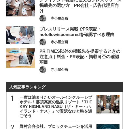
掲載先の選び方｜PR会社・広告代理店向
け
寺小屋企画
プレスリリース掲載でPR表記・
nofollow/sponsoredを確認すべき理由
寺小屋企画
PR TIMES以外の掲載先を提案するときの
注意点｜料金・PR表記・掲載可否の確認
項目
寺小屋企画
人気記事ランキング
一度は泊まりたいオールインクルーシブ
ホテル！那須高原の温泉リゾート「THE
KEY HIGHLAND NASU（ザ・キー・ハ
イランド・ナス）」で贅沢なひと時を過
ごそう
野村合弁会社、ブロックチェーンを活用