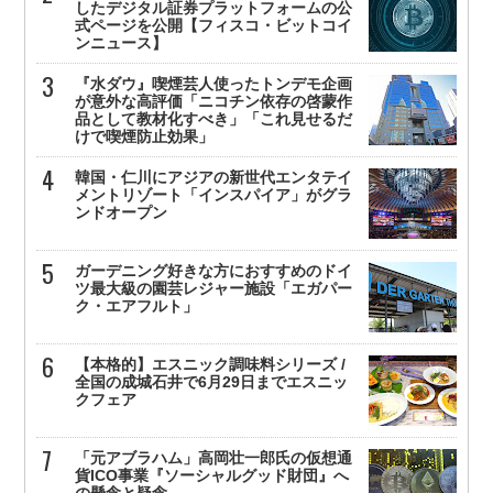
したデジタル証券プラットフォームの公
式ページを公開【フィスコ・ビットコイ
ンニュース】
『水ダウ』喫煙芸人使ったトンデモ企画
が意外な高評価「ニコチン依存の啓蒙作
品として教材化すべき」「これ見せるだ
けで喫煙防止効果」
韓国・仁川にアジアの新世代エンタテイ
メントリゾート「インスパイア」がグラ
ンドオープン
ガーデニング好きな方におすすめのドイ
ツ最大級の園芸レジャー施設「エガパー
ク・エアフルト」
【本格的】エスニック調味料シリーズ /
全国の成城石井で6月29日までエスニッ
クフェア
「元アブラハム」高岡壮一郎氏の仮想通
貨ICO事業『ソーシャルグッド財団』へ
の懸念と疑念