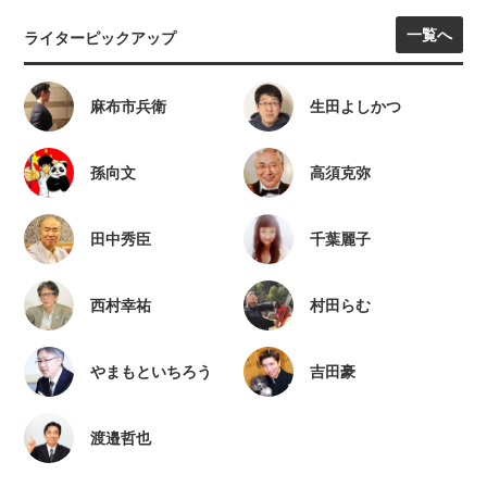
一覧へ
ライターピックアップ
麻布市兵衛
生田よしかつ
孫向文
高須克弥
田中秀臣
千葉麗子
西村幸祐
村田らむ
やまもといちろう
吉田豪
渡邉哲也