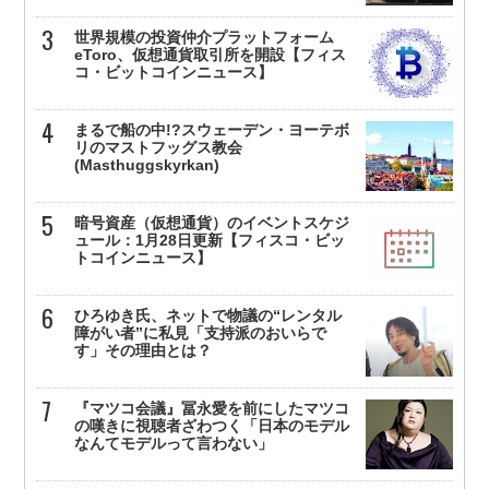
世界規模の投資仲介プラットフォーム
eToro、仮想通貨取引所を開設【フィス
コ・ビットコインニュース】
まるで船の中!?スウェーデン・ヨーテボ
リのマストフッグス教会
(Masthuggskyrkan)
暗号資産（仮想通貨）のイベントスケジ
ュール：1月28日更新【フィスコ・ビッ
トコインニュース】
ひろゆき氏、ネットで物議の“レンタル
障がい者”に私見「支持派のおいらで
す」その理由とは？
『マツコ会議』冨永愛を前にしたマツコ
の嘆きに視聴者ざわつく「日本のモデル
なんてモデルって言わない」