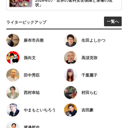
2026年の「世界の食料安全保障と栄養の現
状」
一覧へ
ライターピックアップ
麻布市兵衛
生田よしかつ
孫向文
高須克弥
田中秀臣
千葉麗子
西村幸祐
村田らむ
やまもといちろう
吉田豪
渡邉哲也