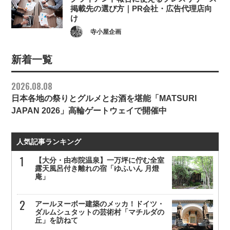
掲載先の選び方｜PR会社・広告代理店向
け
寺小屋企画
新着一覧
2026.08.08
日本各地の祭りとグルメとお酒を堪能「MATSURI
JAPAN 2026」高輪ゲートウェイで開催中
人気記事ランキング
【大分・由布院温泉】一万坪に佇む全室
露天風呂付き離れの宿「ゆふいん 月燈
庵」
アールヌーボー建築のメッカ！ドイツ・
ダルムシュタットの芸術村「マチルダの
丘」を訪ねて