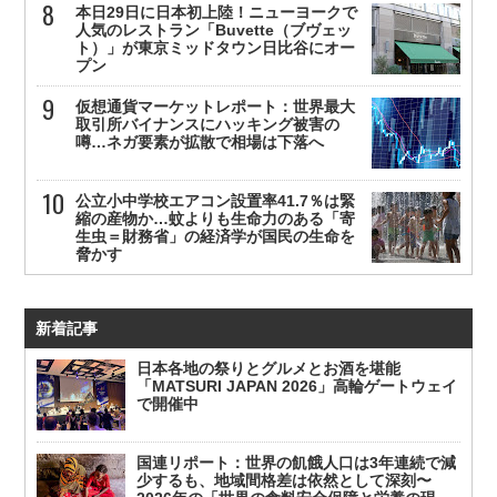
本日29日に日本初上陸！ニューヨークで
人気のレストラン「Buvette（ブヴェッ
ト）」が東京ミッドタウン日比谷にオー
プン
仮想通貨マーケットレポート：世界最大
取引所バイナンスにハッキング被害の
噂…ネガ要素が拡散で相場は下落へ
公立小中学校エアコン設置率41.7％は緊
縮の産物か…蚊よりも生命力のある「寄
生虫＝財務省」の経済学が国民の生命を
脅かす
新着記事
日本各地の祭りとグルメとお酒を堪能
「MATSURI JAPAN 2026」高輪ゲートウェイ
で開催中
国連リポート：世界の飢餓人口は3年連続で減
少するも、地域間格差は依然として深刻〜