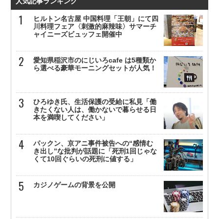
人気記事ランキング
ヒルトン名古屋 中国料理「王朝」にて四
川料理フェア〈刺激的麻辣味〉サマーチ
ャイニーズビュッフェ開催中
愛知県稲沢市のにじいろcafe は5種類か
ら選べる豪華モーニングセットが人気！
ひろゆき氏、生活保護の受給に私見「働
きたくない人は、働かないで暮らせる日
本を満喫してください」
パックン、京アニ事件被告への“感情む
き出し”な批判が話題に「死刑1回じゃな
くて10回ぐらいの死刑に値する」
カジノゲームの背景を公開