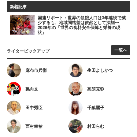
新着記事
国連リポート：世界の飢餓人口は3年連続で減
少するも、地域間格差は依然として深刻〜
2026年の「世界の食料安全保障と栄養の現
状」
一覧へ
ライターピックアップ
麻布市兵衛
生田よしかつ
孫向文
高須克弥
田中秀臣
千葉麗子
西村幸祐
村田らむ