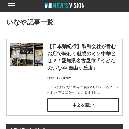
いなや記事一覧
【日本麺紀行】製麺会社が営む
お店で味わう魅惑のミソ中華と
は？ / 愛知県名古屋市「うどん
のいなや 自由ヶ丘店」
GOTRIP!
日本人だけでなく世界でも認められているグルメ
の1つと言えばラーメン。 日本全国に
…
本文を読む