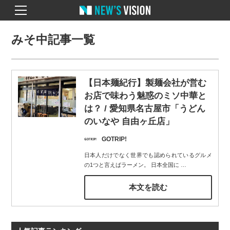
みそ中記事一覧
【日本麺紀行】製麺会社が営む
お店で味わう魅惑のミソ中華と
は？ / 愛知県名古屋市「うどん
のいなや 自由ヶ丘店」
GOTRIP!
日本人だけでなく世界でも認められているグルメ
の1つと言えばラーメン。 日本全国に
…
本文を読む