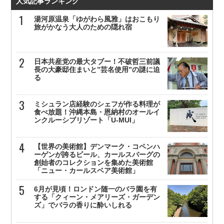
人気記事ランキング
湯河原温泉「ゆがわら風雅」はおこもり
旅がかなう大人のための隠れ宿
日本共産党の最大タブー！不破哲三前議
長の大豪邸住まいと”芸名使用”の謎に迫
る
ミシュラン店経験のシェフが作る料理が
食べ放題！沖縄本島・恩納村のオールイ
ンクルーシブリゾート「U-MUI」
【世界の美術館】デンマーク・コペンハ
ーゲンが誇るビール、カールスバーグの
創始者のコレクションを集めた美術館
「ニュー・カールスベア美術館」
6月が見頃！ロンドン随一のバラ園を有
する「クィーン・メアリーズ・ガーデン
ズ」でバラの香りに酔いしれる