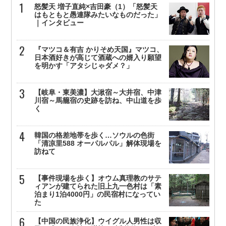
怒髪天 増子直純×吉田豪（1）「怒髪天
はもともと愚連隊みたいなものだった」
｜インタビュー
『マツコ＆有吉 かりそめ天国』マツコ、
日本酒好きが高じて酒蔵への婿入り願望
を明かす「アタシじゃダメ？」
【岐阜・東美濃】大湫宿～大井宿、中津
川宿～馬籠宿の史跡を訪ね、中山道を歩
く
韓国の格差地帯を歩く…ソウルの色街
「清凉里588 オーパルパル」解体現場を
訪ねて
【事件現場を歩く】オウム真理教のサテ
ィアンが建てられた旧上九一色村は「素
泊まり1泊4000円」の民宿村になってい
た
【中国の民族浄化】ウイグル人男性は収