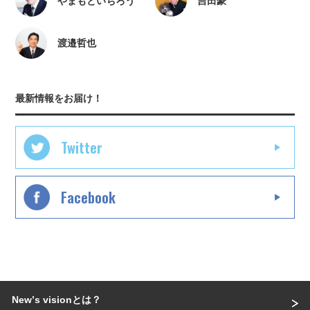
やまもといちろう
吉田豪
渡邉哲也
最新情報をお届け！
Twitter
Facebook
Newʼs visionとは？