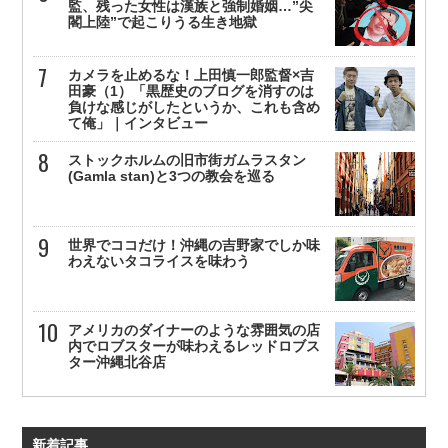
監、残った女性は漢族と強制婚姻…”尖
閣上陸”で起こりうる生き地獄
カメラを止めるな！上田慎一郎監督×吉
田豪（1）「黒歴史のブログを消すのは
負けな感じがしたというか、これも含め
て俺」｜インタビュー
ストックホルムの旧市街ガムラスタン
(Gamla stan)と3つの教会を巡る
世界でココだけ！沖縄の吉野家でしか味
わえないタコライスを味わう
アメリカのダイナーのような雰囲気の店
内でロブスターが味わえるレッドロブス
ター沖縄北谷店
新着記事