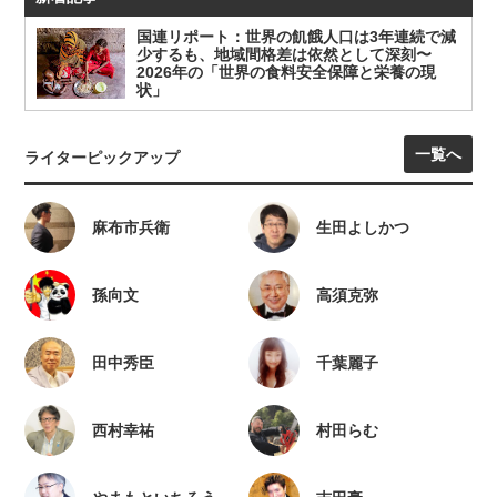
国連リポート：世界の飢餓人口は3年連続で減
少するも、地域間格差は依然として深刻〜
2026年の「世界の食料安全保障と栄養の現
状」
一覧へ
ライターピックアップ
麻布市兵衛
生田よしかつ
孫向文
高須克弥
田中秀臣
千葉麗子
西村幸祐
村田らむ