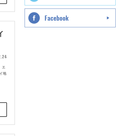
Facebook
イ
2.24
、エ
イ地