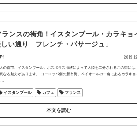
フランスの街角！イスタンブール・カラキョ
美しい通り「フレンチ・パサージュ」
2019.1
P!
大の都市、イスタンブール。ボスポラス海峡によって大陸を二分されるこの街には
異なる魅力があります。 ヨーロッパ側の新市街、ベイオールの一角にあるカラキョ
…
イスタンブール
カフェ
フランス
本文を読む