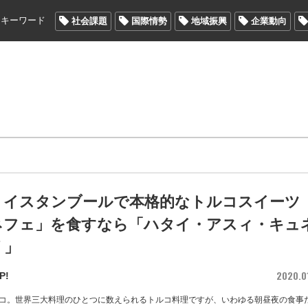
メキーワード
社会課題
国際情勢
地域振興
企業動向
・イスタンブールで本格的なトルコスイーツ
ネフェ」を食すなら「ハタイ・アスィ・キュ
リ」
2020.0
P!
コ。世界三大料理のひとつに数えられるトルコ料理ですが、いわゆる朝昼夜の食事