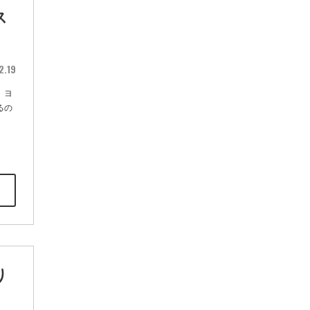
ス
2.19
。ヨ
るの
り