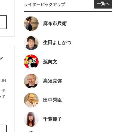
一覧へ
ライターピックアップ
麻布市兵衛
生田よしかつ
ン
孫向文
1.04
高須克弥
。ボ
って
田中秀臣
千葉麗子