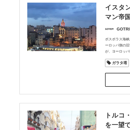
イスタ
マン帝
GOTRI
ボスポラス海峡
ーロッパ側の旧
が、ヨーロッパ
ガラタ塔
トルコ
を一望