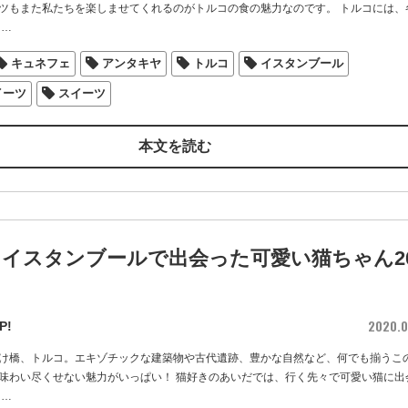
ツもまた私たちを楽しませてくれるのがトルコの食の魅力なのです。 トルコには、
…
キュネフェ
アンタキヤ
トルコ
イスタンブール
イーツ
スイーツ
本文を読む
・イスタンブールで出会った可愛い猫ちゃん2
2020.0
P!
け橋、トルコ。エキゾチックな建築物や古代遺跡、豊かな自然など、何でも揃うこ
味わい尽くせない魅力がいっぱい！ 猫好きのあいだでは、行く先々で可愛い猫に出
…