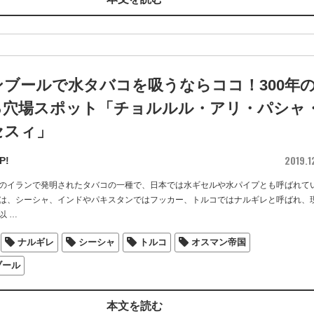
ブールで水タバコを吸うならココ！300年
る穴場スポット「チョルルル・アリ・パシャ
セスィ」
2019.1
P!
のイランで発明されたタバコの一種で、日本では水ギセルや水パイプとも呼ばれて
は、シーシャ、インドやパキスタンではフッカー、トルコではナルギレと呼ばれ、
以
…
ナルギレ
シーシャ
トルコ
オスマン帝国
ブール
本文を読む