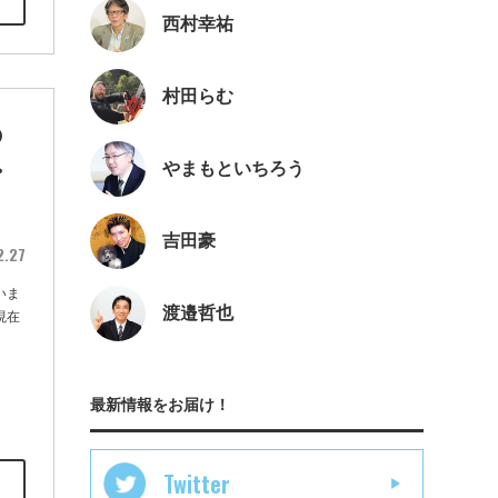
西村幸祐
村田らむ
の
・
やまもといちろう
吉田豪
2.27
いま
渡邉哲也
現在
最新情報をお届け！
Twitter