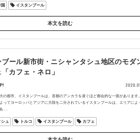
帝国
イスタンブール
本文を読む
ンブール新市街・ニシャンタシュ地区のモダ
ェ「カフェ・ネロ」
2020.0
P!
大の都市、イスタンブールは、首都のアンカラを凌ぐほど都会的な一面があります
よってヨーロッパとアジアに大陸を二分されているイスタンブールは、エリアによ
あ
…
タシュ
トルコ
イスタンブール
カフェ
本文を読む