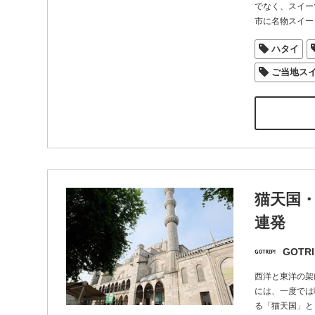
でなく、スイー
市に名物スイー
ハタイ
ご当地ス
猫天国
連発
GOTRI
西洋と東洋の架
には、一度では
る「猫天国」と