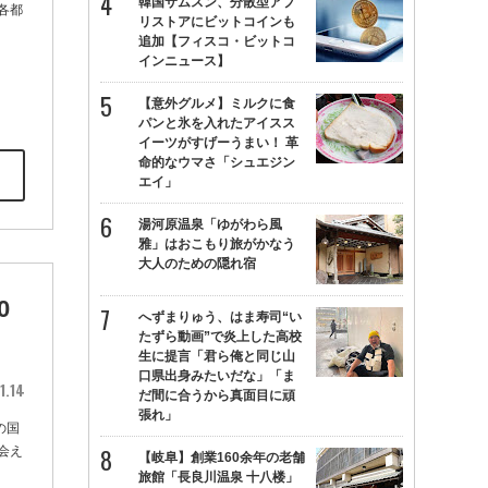
韓国サムスン、分散型アプ
各都
リストアにビットコインも
追加【フィスコ・ビットコ
インニュース】
【意外グルメ】ミルクに食
パンと氷を入れたアイスス
イーツがすげーうまい！ 革
命的なウマさ「シュエジン
エイ」
湯河原温泉「ゆがわら風
雅」はおこもり旅がかなう
大人のための隠れ宿
0
へずまりゅう、はま寿司“い
たずら動画”で炎上した高校
生に提言「君ら俺と同じ山
口県出身みたいだな」「ま
1.14
だ間に合うから真面目に頑
張れ」
の国
会え
【岐阜】創業160余年の老舗
旅館「長良川温泉 十八楼」