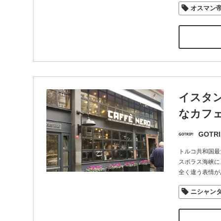
オスマン
イスタ
なカフ
GOTRI
トルコ共和国最
スポラス海峡に
全く違う表情が
ニシャン