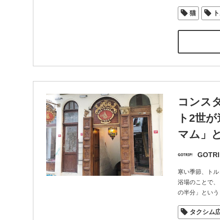
猫
ト
コンス
ト2世
マム」
GOTRI
寒い季節、トル
浴場のことで、
の半分」という
タクシム