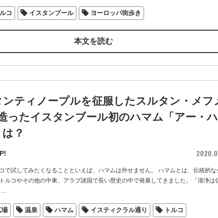
ルコ
イスタンブール
ヨーロッパ街歩き
本文を読む
タンティノープルを征服したスルタン・メフ
が造ったイスタンブール初のハマム「アー・ハ
とは？
2020.0
P!
コで試してみたくなることといえば、ハマムは外せません。 ハマムとは、伝統的な
トルコやその他の中東、アラブ諸国で長い歴史の中で発展してきました。「清浄は
…
広場
温泉
ハマム
イスティクラル通り
トルコ