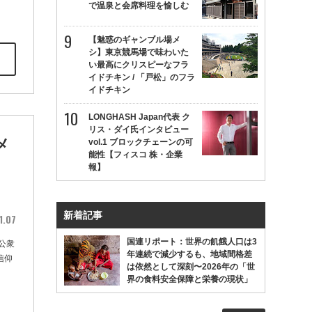
で温泉と会席料理を愉しむ
【魅惑のギャンブル場メ
シ】東京競馬場で味わいた
い最高にクリスピーなフラ
イドチキン / 「戸松」のフラ
イドチキン
LONGHASH Japan代表 ク
リス・ダイ氏インタビュー
メ
vol.1 ブロックチェーンの可
能性【フィスコ 株・企業
報】
新着記事
1.07
国連リポート：世界の飢餓人口は3
公衆
年連続で減少するも、地域間格差
信仰
は依然として深刻〜2026年の「世
界の食料安全保障と栄養の現状」