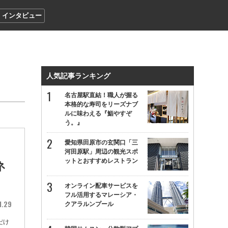
インタビュー
人気記事ランキング
名古屋駅直結！職人が握る
本格的な寿司をリーズナブ
ルに味わえる『鮨やすぞ
う。』
愛知県田原市の玄関口「三
河田原駅」周辺の観光スポ
ットとおすすめレストラン
ネ
オンライン配車サービスを
フル活用するマレーシア・
1.29
クアラルンプール
だけ