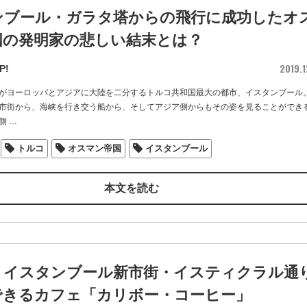
ンブール・ガラタ塔からの飛行に成功したオ
国の発明家の悲しい結末とは？
2019.1
P!
がヨーロッパとアジアに大陸を二分するトルコ共和国最大の都市、イスタンブール
市街から、海峡を行き交う船から、そしてアジア側からもその姿を見ることができ
側
…
トルコ
オスマン帝国
イスタンブール
本文を読む
・イスタンブール新市街・イスティクラル通
できるカフェ「カリボー・コーヒー」