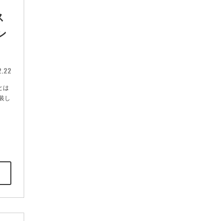
ス
ン
2.22
とは
装し