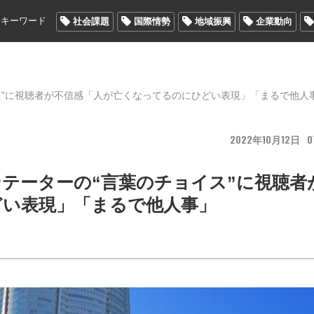
メキーワード
社会課題
国際情勢
地域振興
企業動向
ス”に視聴者が不信感「人が亡くなってるのにひどい表現」「まるで他人
2022
10
12
0
テーターの“言葉のチョイス”に視聴者
どい表現」「まるで他人事」