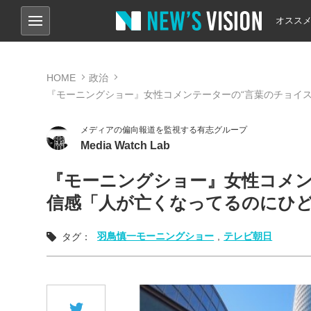
オスス
HOME
政治
『モーニングショー』女性コメンテーターの“言葉のチョイ
メディアの偏向報道を監視する有志グループ
Media Watch Lab
『モーニングショー』女性コメン
信感「人が亡くなってるのにひ
羽鳥慎一モーニングショー
,
テレビ朝日
タグ：