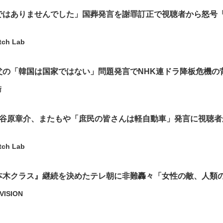
ではありませんでした」国葬発言を謝罪訂正で視聴者から怒号
tch Lab
父の「韓国は国家ではない」問題発言でNHK連ドラ降板危機の
衛
』谷原章介、またもや「庶民の皆さんは軽自動車」発言に視聴者
tch Lab
本木クラス』継続を決めたテレ朝に非難轟々「女性の敵、人類
VISION