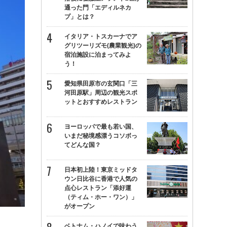
通った門「エディルネカ
プ」とは？
イタリア・トスカーナでア
グリツーリズモ(農業観光)の
宿泊施設に泊まってみよ
う！
愛知県田原市の玄関口「三
河田原駅」周辺の観光スポ
ットとおすすめレストラン
ヨーロッパで最も若い国、
いまだ秘境感漂うコソボっ
てどんな国？
日本初上陸！東京ミッドタ
ウン日比谷に香港で人気の
点心レストラン「添好運
（ティム・ホー・ワン）」
がオープン
ベトナム・ハノイで味わう