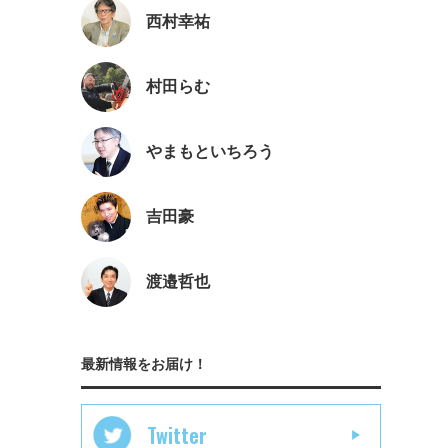
西村幸祐
村田らむ
やまもといちろう
吉田豪
渡邉哲也
最新情報をお届け！
Twitter