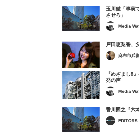
玉川徹「事実
させろ」
Media Wa
戸田恵梨香、
麻布市兵
『めざまし8
発の声
Media Wa
香川照之『六
EDITORS 