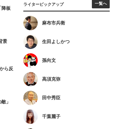
一覧へ
ライターピックアップ
「降板
麻布市兵衛
背景
生田よしかつ
孫向文
から反
高須克弥
田中秀臣
の敵」
千葉麗子