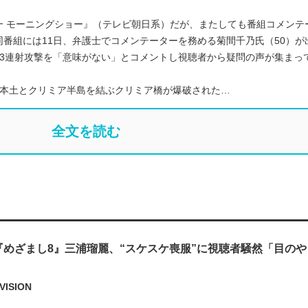
一 モーニングショー』（テレビ朝日系）だが、またしても番組コメンテ
番組には11日、弁護士でコメンテーターを務める菊間千乃氏（50）が
83連射攻撃を「意味がない」とコメントし視聴者から疑問の声が集まっ
ア本土とクリミア半島を結ぶクリミア橋が爆破された…
全文を読む
『めざまし8』三浦瑠麗、“スケスケ喪服”に視聴者騒然「目の
VISION