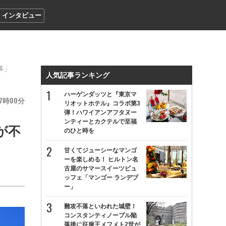
インタビュー
事」
人気記事ランキング
ハーゲンダッツと『東京マ
7
00
リオットホテル』コラボ第3
弾！ハワイアンアフタヌー
ンティーとカクテルで至福
が不
のひと時を
甘くてジューシーなマンゴ
ーを楽しめる！ ヒルトン名
古屋のサマースイーツビュ
ッフェ「マンゴー ランデブ
ー」
難攻不落といわれた城壁！
コンスタンティノープル陥
落後に征服王メフメト2世が