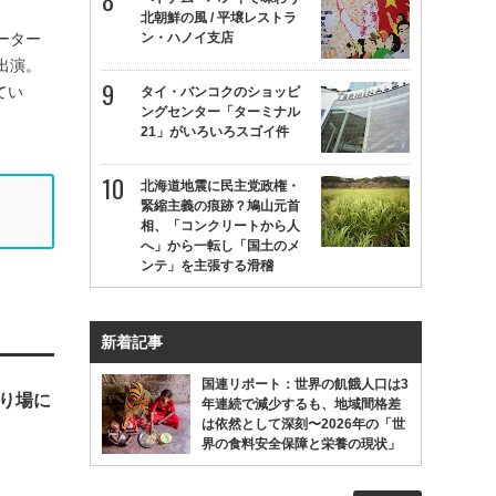
北朝鮮の風 / 平壌レストラ
ン・ハノイ支店
ーター
出演。
てい
タイ・バンコクのショッピ
ングセンター「ターミナル
21」がいろいろスゴイ件
北海道地震に民主党政権・
緊縮主義の痕跡？鳩山元首
相、「コンクリートから人
へ」から一転し「国土のメ
ンテ」を主張する滑稽
新着記事
国連リポート：世界の飢餓人口は3
やり場に
年連続で減少するも、地域間格差
は依然として深刻〜2026年の「世
界の食料安全保障と栄養の現状」