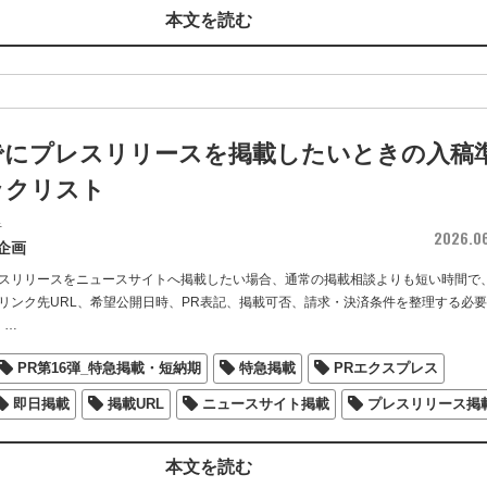
本文を読む
でにプレスリリースを掲載したいときの入稿
ックリスト
者
2026.0
企画
スリリースをニュースサイトへ掲載したい場合、通常の掲載相談よりも短い時間で
リンク先URL、希望公開日時、PR表記、掲載可否、請求・決済条件を整理する必
日
…
PR第16弾_特急掲載・短納期
特急掲載
PRエクスプレス
即日掲載
掲載URL
ニュースサイト掲載
プレスリリース掲
本文を読む