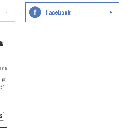
Facebook
準
6.05
、原
要が
載