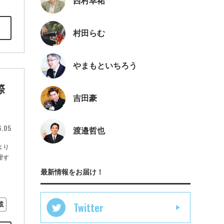
西村幸祐
村田らむ
やまもといちろう
際
吉田豪
6.05
渡邉哲也
より
理す
最新情報をお届け！
Twitter
載