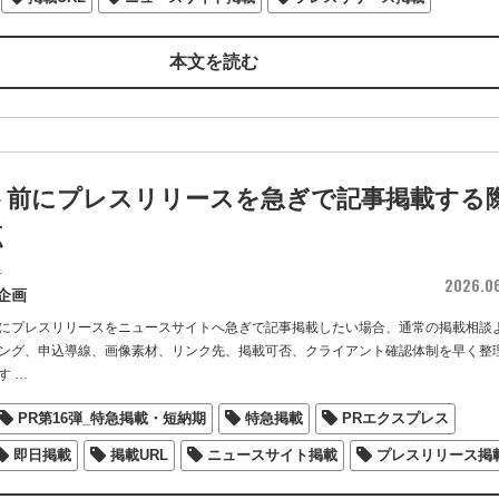
本文を読む
ト前にプレスリリースを急ぎで記事掲載する
点
者
2026.0
企画
にプレスリリースをニュースサイトへ急ぎで記事掲載したい場合、通常の掲載相談
ング、申込導線、画像素材、リンク先、掲載可否、クライアント確認体制を早く整
す
…
PR第16弾_特急掲載・短納期
特急掲載
PRエクスプレス
即日掲載
掲載URL
ニュースサイト掲載
プレスリリース掲