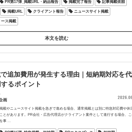
PR第17弾_掲載URL・納品報告
掲載完了報告
記事掲載依頼
掲載URL
クライアント報告
ニュースサイト掲載
リース掲載
本文を読む
載で追加費用が発生する理由｜短納期対応を代
明するポイント
者
2026.0
企画
掲載やニュースサイト掲載を急ぎで進める場合、通常掲載とは別に特急対応費や休
ことがあります。PR会社・広告代理店がクライアント案件として進行する場合、こ
を事
…