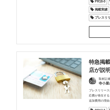
PR18-0
掲載実績
プレスリ
特急掲
店が説
取材記
寺小屋
プレスリリース
応費が発生する
追加費用の理由