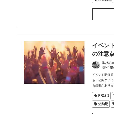
イベン
の注意
取材記
寺小屋
イベント開催前
も、公開タイミ
る必要がありま
PR17-3
短納期