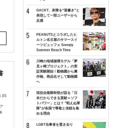
GACKT、刺青を“落書き”と
表現して一部ユーザーから
反感
PEANUTSとコラボしたヒ
ルトン名古屋のサマースイ
ーツビュッフェ Snoopy
Summer Beach Time
川崎の地域循環モデル「夢
見ヶ崎プロジェクト」の実
証実験開始！動物園から農
書
作物、商品化そして動物園
へ
現役自衛隊幹部が語る「日
6.05
本だからできる貢献＝ソフ
トパワー」とは？ ”戦えぬ軍
ア
隊”が各国で尊敬と信頼を集
体
める理由
LGBT当事者を置き去り