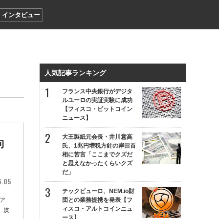
インタビュー
人気記事ランキング
フランス中央銀行がデジタ
ルユーロの実証実験に成功
【フィスコ・ビットコイン
ニュース】
大王製紙元会長・井川意高
向
氏、1兆円増税方針の岸田首
相に苦言「ここまでクズだ
と思えなかったくらいクズ
だ」
6.05
テックビューロ、NEM.io財
ア
団との業務提携を発表【フ
ィスコ・アルトコインニュ
、媒
ース】