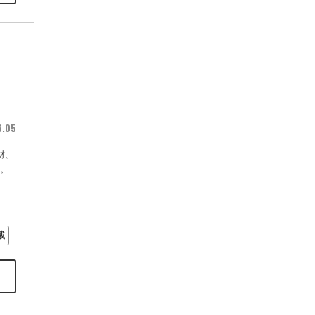
6.05
材、
す。
載