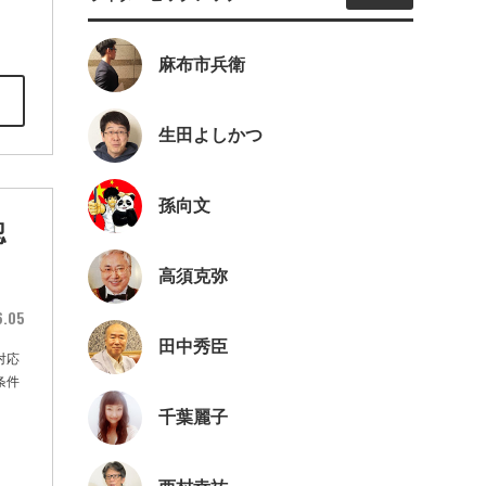
麻布市兵衛
生田よしかつ
孫向文
認
高須克弥
6.05
田中秀臣
対応
条件
千葉麗子