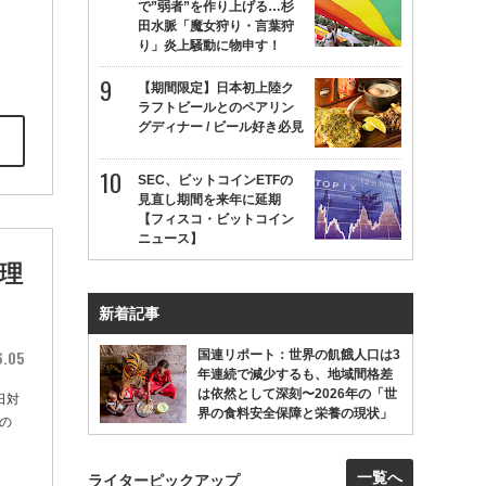
で”弱者”を作り上げる…杉
田水脈「魔女狩り・言葉狩
り」炎上騒動に物申す！
【期間限定】日本初上陸ク
ラフトビールとのペアリン
グディナー / ビール好き必見
SEC、ビットコインETFの
見直し期間を来年に延期
【フィスコ・ビットコイン
ニュース】
理
新着記事
6.05
国連リポート：世界の飢餓人口は3
年連続で減少するも、地域間格差
は依然として深刻〜2026年の「世
日対
界の食料安全保障と栄養の現状」
の
一覧へ
ライターピックアップ