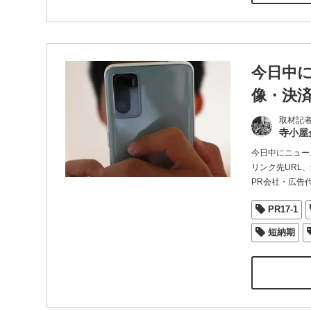
今日中に
像・決
取材記
寺小屋
今日中にニュー
リンク先URL
PR会社・広告
PR17-1
短納期