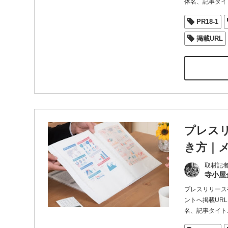
体名、記事タイ
PR18-1
掲載URL
プレス
き方｜
取材記
寺小屋
プレスリリース
ントへ掲載UR
名、記事タイト