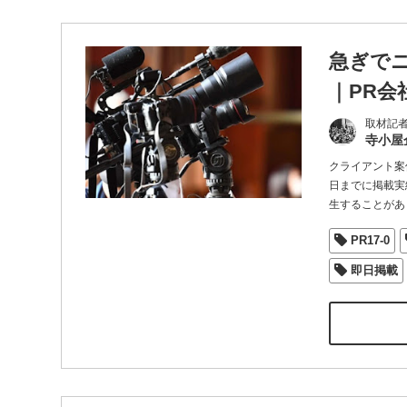
急ぎで
｜PR会
取材記
寺小屋
クライアント案
日までに掲載実
生することがあ
PR17-0
即日掲載