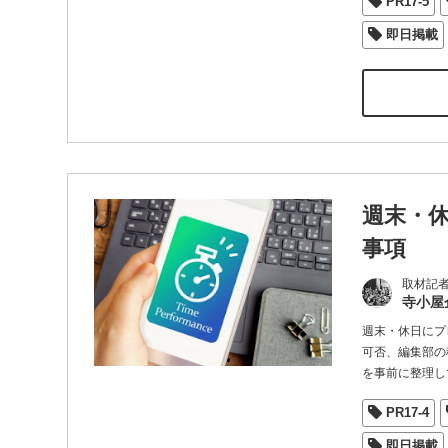
PR17-5
即日掲載
週末・
事項
取材記
寺小屋
週末・休日にプ
可否、編集部の
を事前に整理し
PR17-4
即日掲載