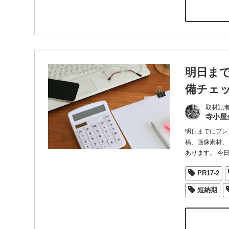
明日ま
備チェ
取材記
寺小屋
明日までにプレ
稿、画像素材、
あります。 今
PR17-2
短納期