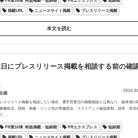
PR第16弾_特急掲載・短納期
PRエクスプレス
短納期
掲載URL
ニュースサイト掲載
プレスリリース掲載
本文を読む
休日にプレスリリース掲載を相談する前の確
者
2026.0
企画
レスリリース掲載を相談したい場合、通常営業日の掲載相談とは異なり、媒体側の
稼働状況、原稿・画像・リンク先の準備状況、クライアント確認体制、請求・決済
て
…
PR第16弾_特急掲載・短納期
PRエクスプレス
短納期
掲載URL
ニュースサイト掲載
プレスリリース掲載