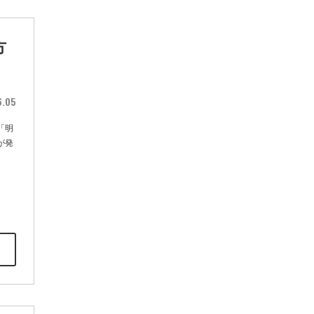
方
6.05
「明
が発