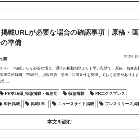
掲載URLが必要な場合の確認事項｜原稿・画
済の準備
者
2026.0
企画
スサイト掲載URLが必要な場合、通常の掲載相談よりも早い段階で、原稿、画像素
、希望公開時間、PR表記、掲載可否、請求・決済条件を整理しておく必要がありま
代理
…
PR第16弾_特急掲載・短納期
特急掲載
PRエクスプレス
即日掲載
掲載URL
ニュースサイト掲載
プレスリリース掲
本文を読む