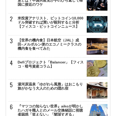
景とは？中国共産党が手のひら返しで韓
国に接近のワケ
米投資アナリスト、ビットコイン10,000
ドル突破すれば買いが殺到すると分析
【フィスコ・ビットコインニュース】
【世界の機内食】日本航空（JAL）成
田–メルボルン便のエコノミークラスの
機内食を食べてみた
Defiプロジェクト「Balancer」【フィス
コ・暗号資産コラム】
湯河原温泉「ゆがわら風雅」はおこもり
旅がかなう大人のための隠れ宿
『マツコの知らない世界』aikoが明かし
たハガキ職人とのメール交換秘話に視聴
者困惑「笑えない」「闇深すぎる」