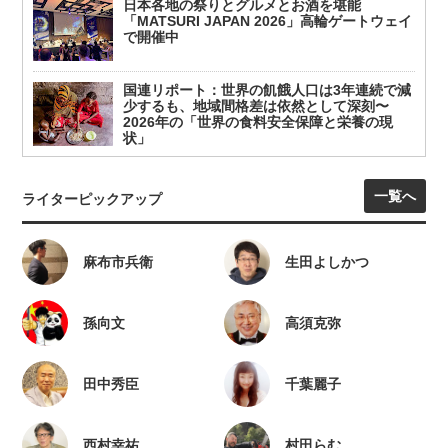
日本各地の祭りとグルメとお酒を堪能
「MATSURI JAPAN 2026」高輪ゲートウェイ
で開催中
国連リポート：世界の飢餓人口は3年連続で減
少するも、地域間格差は依然として深刻〜
2026年の「世界の食料安全保障と栄養の現
状」
一覧へ
ライターピックアップ
麻布市兵衛
生田よしかつ
孫向文
高須克弥
田中秀臣
千葉麗子
西村幸祐
村田らむ