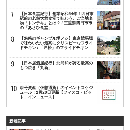
【日本食堂紀行】創業昭和54年！四日市
駅前の老舗大衆食堂で味わう、ご当地名
物「トンテキ」とは？ / 三重県四日市市
の「あさひ食堂」
【魅惑のギャンブル場メシ】東京競馬場
で味わいたい最高にクリスピーなフライ
ドチキン / 「戸松」のフライドチキン
【日本居酒屋紀行】北浦和が誇る最高の
もつ焼き「丸新」
暗号資産（仮想通貨）のイベントスケジ
ュール：2月20日更新【フィスコ・ビッ
トコインニュース】
新着記事