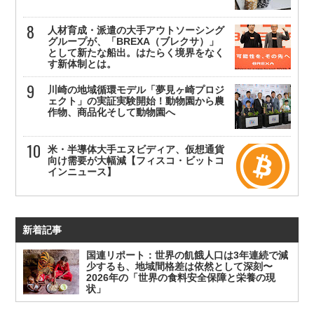
人材育成・派遣の大手アウトソーシング
グループが、「BREXA（ブレクサ）」
として新たな船出。はたらく境界をなく
す新体制とは。
川崎の地域循環モデル「夢見ヶ崎プロジ
ェクト」の実証実験開始！動物園から農
作物、商品化そして動物園へ
米・半導体大手エヌビディア、仮想通貨
向け需要が大幅減【フィスコ・ビットコ
インニュース】
新着記事
国連リポート：世界の飢餓人口は3年連続で減
少するも、地域間格差は依然として深刻〜
2026年の「世界の食料安全保障と栄養の現
状」