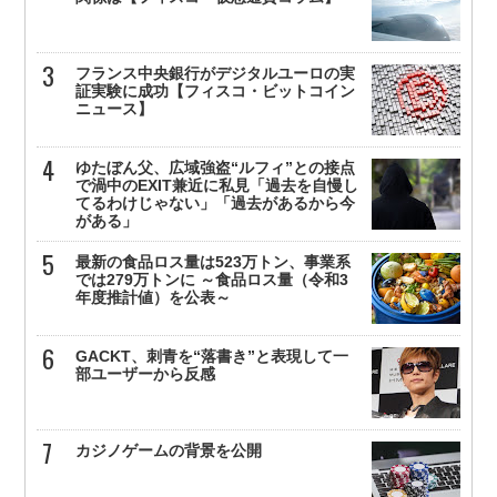
フランス中央銀行がデジタルユーロの実
証実験に成功【フィスコ・ビットコイン
ニュース】
ゆたぼん父、広域強盗“ルフィ”との接点
で渦中のEXIT兼近に私見「過去を自慢し
てるわけじゃない」「過去があるから今
がある」
最新の食品ロス量は523万トン、事業系
では279万トンに ～食品ロス量（令和3
年度推計値）を公表～
GACKT、刺青を“落書き”と表現して一
部ユーザーから反感
カジノゲームの背景を公開