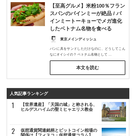
【至高グルメ】米粉100％フラン
スパンのバインミーが絶品 / バ
インミートーキョーでメガ進化
したベトナム名物を食べる
東京メインディッシュ
パンに具をサンドしただけなのに、どうしてこん
なにオイシイの？ ベトナム名物として
…
本文を読む
人気記事ランキング
【世界遺産】「天国の城」と称される、
ヒルデスハイムの聖ミヒャエリス教会
仮想通貨関連銘柄とビットコイン相場の
関係は【フィスコ・仮想通貨コラム】