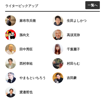
一覧へ
ライターピックアップ
麻布市兵衛
生田よしかつ
孫向文
高須克弥
田中秀臣
千葉麗子
西村幸祐
村田らむ
やまもといちろう
吉田豪
渡邉哲也