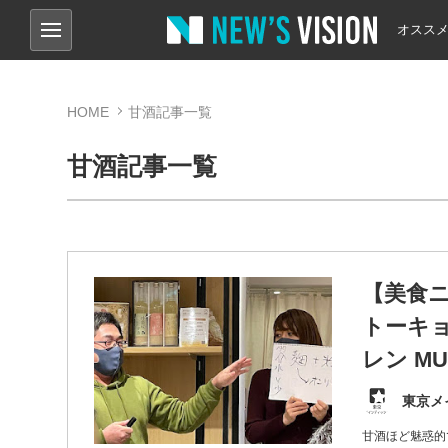
オスス
HOME
甘酒記事一覧
甘酒記事一覧
【美食
トーキョ
レン M
東京メ
甘酒ほど魅惑的