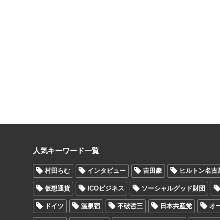
人気キーワード一覧
村田らむ
インタビュー
吉田豪
ヒルトン名古
仮想通貨
ICOビジネス
ソーシャルグッド財団
ドイツ
温泉宿
不破哲三
日本共産党
オ