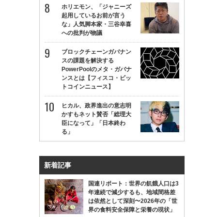
ホリエモン、「ジャニーズ
起用しているお前が言う
な」人気脚本家・三谷幸喜
への批判が物議
ブロックチェーンガバナン
スの課題を解決する
PowerPoolのメタ・ガバナ
ンスとは【フィスコ・ビッ
トコインニュース】
ヒカル、政界進出の意志明
かすもネット賛否「総理大
臣になって」「日本終わ
る」
新着記事
国連リポート：世界の飢餓人口は3
年連続で減少するも、地域間格差
は依然として深刻〜2026年の「世
界の食料安全保障と栄養の現状」