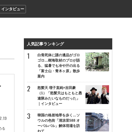
インタビュー
人気記事ランキング
白骨死体に謎の遺品がゴロ
ゴロ…樹海取材のプロが語
る、猛暑でも冷や汗の出る
「富士山・青木ヶ原」散歩
案内
ー
怒髪天 増子直純×吉田豪
（1）「怒髪天はもともと愚
の
連隊みたいなものだった」
｜インタビュー
韓国の格差地帯を歩く…ソ
2.19
ウルの色街「清凉里588 オ
ーパルパル」解体現場を訪
める
ねて