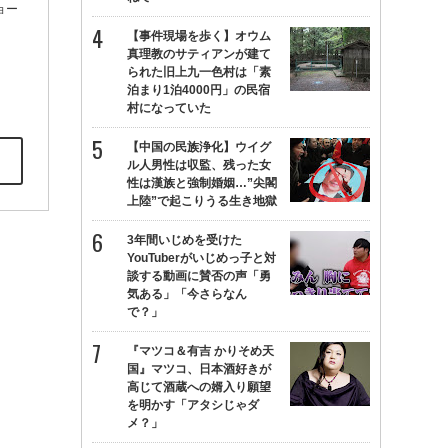
ョー
【事件現場を歩く】オウム
真理教のサティアンが建て
られた旧上九一色村は「素
泊まり1泊4000円」の民宿
村になっていた
【中国の民族浄化】ウイグ
ル人男性は収監、残った女
性は漢族と強制婚姻…”尖閣
上陸”で起こりうる生き地獄
3年間いじめを受けた
YouTuberがいじめっ子と対
談する動画に賛否の声「勇
気ある」「今さらなん
で？」
『マツコ＆有吉 かりそめ天
国』マツコ、日本酒好きが
高じて酒蔵への婿入り願望
を明かす「アタシじゃダ
メ？」