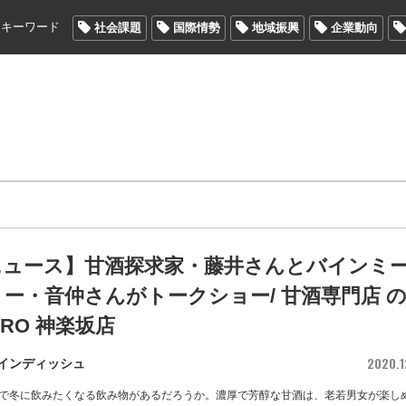
メキーワード
社会課題
国際情勢
地域振興
企業動向
ニュース】甘酒探求家・藤井さんとバインミ
ー・音仲さんがトークショー/ 甘酒専門店 
URO 神楽坂店
2020.1
インディッシュ
で冬に飲みたくなる飲み物があるだろうか。濃厚で芳醇な甘酒は、老若男女が楽し