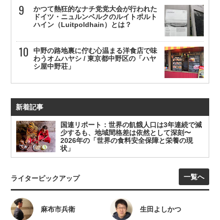
かつて熱狂的なナチ党党大会が行われた
ドイツ・ニュルンベルクのルイトポルト
ハイン（Luitpoldhain）とは？
中野の路地裏に佇む心温まる洋食店で味
わうオムハヤシ / 東京都中野区の「ハヤ
シ屋中野荘」
新着記事
国連リポート：世界の飢餓人口は3年連続で減
少するも、地域間格差は依然として深刻〜
2026年の「世界の食料安全保障と栄養の現
状」
一覧へ
ライターピックアップ
麻布市兵衛
生田よしかつ