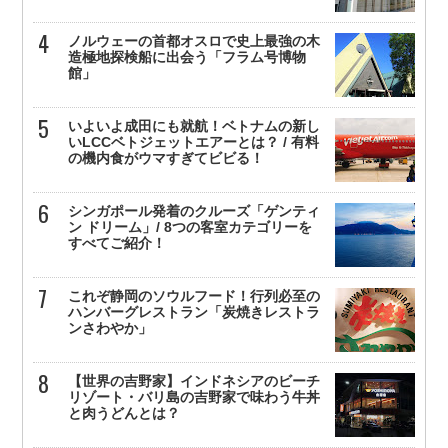
ノルウェーの首都オスロで史上最強の木
造極地探検船に出会う「フラム号博物
館」
いよいよ成田にも就航！ベトナムの新し
いLCCベトジェットエアーとは？ / 有料
の機内食がウマすぎてビビる！
シンガポール発着のクルーズ「ゲンティ
ン ドリーム」/ 8つの客室カテゴリーを
すべてご紹介！
これぞ静岡のソウルフード！行列必至の
ハンバーグレストラン「炭焼きレストラ
ンさわやか」
【世界の吉野家】インドネシアのビーチ
リゾート・バリ島の吉野家で味わう牛丼
と肉うどんとは？