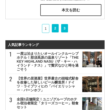
本文を読む
2
3
1
人気記事ランキング
一度は泊まりたいオールインクルーシブ
ホテル！那須高原の温泉リゾート「THE
KEY HIGHLAND NASU（ザ・キー・ハ
イランド・ナス）」で贅沢なひと時を過
ごそう
【世界の居酒屋】世界最古の頭端式駅舎
を改修した珍しいビール醸造所 / ドイ
ツ・ライプツィヒの「バイエリッシャ
ー・バーンホフ」
全国3店舗限定！ユニゾグループのホテ
ル宿泊者限定「タリーズコーヒー」朝食
セット