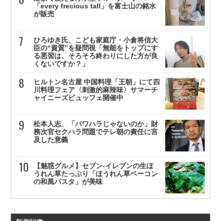
「every frecious tall」を富士山の銘水
が販売
ひろゆき氏、こども家庭庁・小倉将信大
臣の“資質”を疑問視「無能をトップにす
る悪習は、そろそろ終わりにした方が良
くないですか？」
ヒルトン名古屋 中国料理「王朝」にて四
川料理フェア〈刺激的麻辣味〉サマーチ
ャイニーズビュッフェ開催中
松本人志、「パワハラじゃないのか」財
務次官セクハラ問題でテレ朝の責任に言
及した意義
【魅惑グルメ】セブン-イレブンの生ほ
うれん草たっぷり「ほうれん草ベーコン
の和風パスタ」が美味