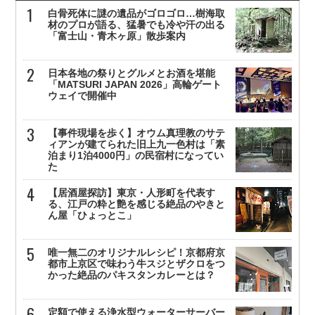
白骨死体に謎の遺品がゴロゴロ…樹海取
材のプロが語る、猛暑でも冷や汗の出る
「富士山・青木ヶ原」散歩案内
日本各地の祭りとグルメとお酒を堪能
「MATSURI JAPAN 2026」高輪ゲート
ウェイで開催中
【事件現場を歩く】オウム真理教のサテ
ィアンが建てられた旧上九一色村は「素
泊まり1泊4000円」の民宿村になってい
た
【居酒屋探訪】東京・人形町を代表す
る、江戸の粋と艶を感じる絶品のやきと
ん屋「ひょっとこ」
唯一無二のオリジナルレシピ！京都府京
都市上京区で味わう牛スジとザクロをつ
かった絶品のパキスタンカレーとは？
定額で使える浄水型ウォーターサーバー