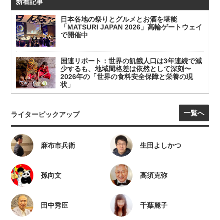
新着記事
日本各地の祭りとグルメとお酒を堪能
「MATSURI JAPAN 2026」高輪ゲートウェイ
で開催中
国連リポート：世界の飢餓人口は3年連続で減
少するも、地域間格差は依然として深刻〜
2026年の「世界の食料安全保障と栄養の現
状」
一覧へ
ライターピックアップ
麻布市兵衛
生田よしかつ
孫向文
高須克弥
田中秀臣
千葉麗子