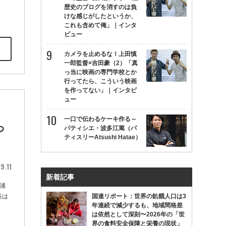
歴史のブログを消すのは負
けな感じがしたというか、
これも含めて俺」｜インタ
ビュー
カメラを止めるな！上田慎
一郎監督×吉田豪（2）「真
っ当に映画の専門学校とか
行ってたら、こういう映画
を作ってない」｜インタビ
ュー
に
一口で伝わるケーキ作る～
っ
パティシエ・波多江篤（パ
ティスリーAtsushi Hatae）
9.11
新着記事
浦
長は
国連リポート：世界の飢餓人口は3
年連続で減少するも、地域間格差
は依然として深刻〜2026年の「世
界の食料安全保障と栄養の現状」