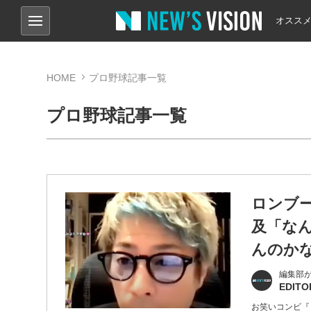
オスス
HOME
プロ野球記事一覧
プロ野球記事一覧
ロンブー
及「な
んのか
編集部
EDITO
お笑いコンビ『ロ