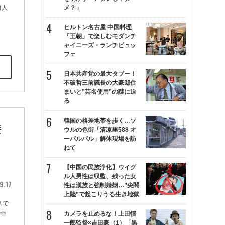
勇人
メ？」
ヒルトン名古屋 中国料理
「王朝」で楽しむモダンチ
ャイニーズ・ランチビュッ
フェ
日本共産党の最大タブー！
不破哲三前議長の大豪邸住
まいと”芸名使用”の謎に迫
る
韓国の格差地帯を歩く…ソ
接
ウルの色街「清凉里588 オ
ーパルパル」解体現場を訪
、
ねて
【中国の民族浄化】ウイグ
ル人男性は収監、残った女
9.17
性は漢族と強制婚姻…”尖閣
上陸”で起こりうる生き地獄
スで
“中
カメラを止めるな！上田慎
一郎監督×吉田豪（1）「黒