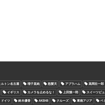
ヒルトン名古屋
増子直純
怒髪天
アブラハム
高岡壮一郎
イギリス
カメラを止めるな！
上田慎一郎
スイーツビュ
ドイツ
鈴木優香
AKB48
クルーズ
東南アジア
ベ