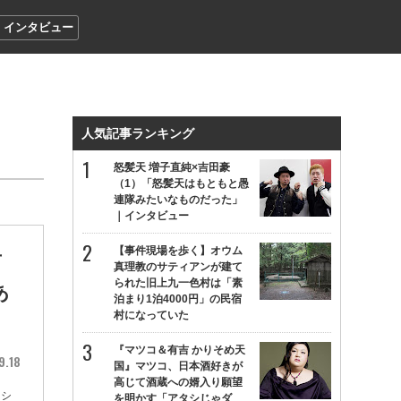
インタビュー
人気記事ランキング
怒髪天 増子直純×吉田豪
（1）「怒髪天はもともと愚
連隊みたいなものだった」
｜インタビュー
【事件現場を歩く】オウム
言
真理教のサティアンが建て
られた旧上九一色村は「素
あ
泊まり1泊4000円」の民宿
村になっていた
『マツコ＆有吉 かりそめ天
9.18
国』マツコ、日本酒好きが
高じて酒蔵への婿入り願望
ーシ
を明かす「アタシじゃダ