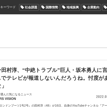
メキーワード
社会課題
国際情勢
地域振興
企業動向
田村淳、“中絶トラブル”巨人・坂本勇人に
んでテレビが報道しないんだろうね。忖度が
な」
が選んだ気になるニュース
2022.0
RS VISION
ンドンブーツ1号2号』の田村淳（48）が16日、自身のYouTubeチャンネル『ア