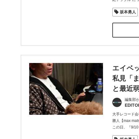
坂本勇人
エイベッ
私見「
と最近
編集部
EDITO
大手レコード会
勝人【max m
この日、『9/10