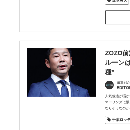
坂本勇人
ZOZO
ルーン
種”
編集部
EDITO
人気低迷が囁か
マーリンズに限
なりそうなのが
千葉ロッ