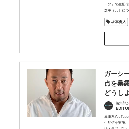
ーch』で生配
選手（33）に
坂本勇人
ガーシー
点を暴
どうし
編集部
EDITO
暴露系YouTu
生配信を実施。
絶トラブル”に