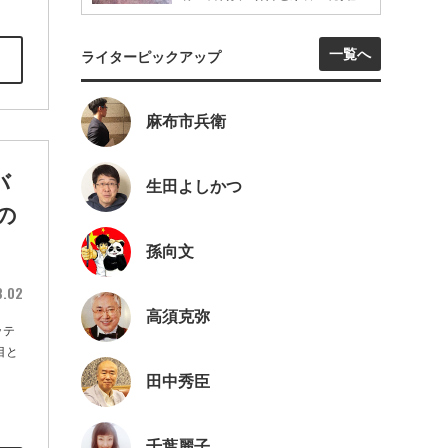
一覧へ
ライターピックアップ
麻布市兵衛
バ
生田よしかつ
の
孫向文
8.02
高須克弥
ッテ
目と
田中秀臣
千葉麗子