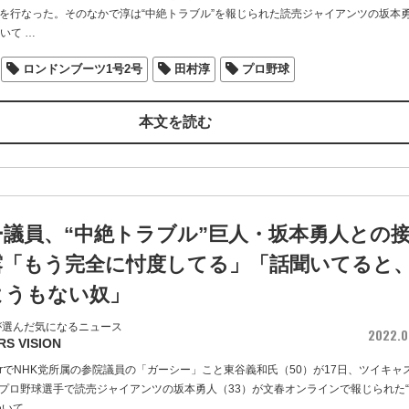
信を行なった。そのなかで淳は“中絶トラブル”を報じられた読売ジャイアンツの坂本
ついて
…
ロンドンブーツ1号2号
田村淳
プロ野球
本文を読む
議員、“中絶トラブル”巨人・坂本勇人との
露「もう完全に忖度してる」「話聞いてると
ようもない奴」
が選んだ気になるニュース
2022.0
RS VISION
berでNHK党所属の参院議員の「ガーシー」こと東谷義和氏（50）が17日、ツイキャ
プロ野球選手で読売ジャイアンツの坂本勇人（33）が文春オンラインで報じられた
ついて
…