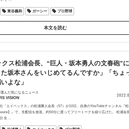
東谷義和
ガーシー
プロ野球
本文を読む
クス松浦会長、“巨人・坂本勇人の文春砲”
また坂本さんをいじめてるんですか」「ちょ
弱いよな」
が選んだ気になるニュース
2022.0
RS VISION
社「エイベックス」の松浦勝人会長（57）が10日、自身のYouTubeチャンネル『松
atsuura】』で、生配信を放送。約50分に渡ってフリートークを繰り広げた。 松浦会
日 生
…