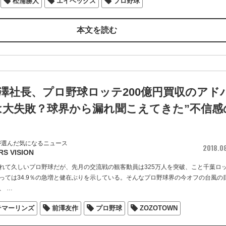
松浦勝人
エイベックス
プロ野球
本文を読む
前澤社長、プロ野球ロッテ200億円買収のアド
は大失敗？球界から漏れ聞こえてきた”不信感
が選んだ気になるニュース
2018.0
RS VISION
れて久しいプロ野球だが、先月の交流戦の観客動員は325万人を突破、こと千葉ロ
っては34.9％の急増と健在ぶりを示している。そんなプロ野球界の今オフの台風の
、
…
テマーリンズ
前澤友作
プロ野球
ZOZOTOWN