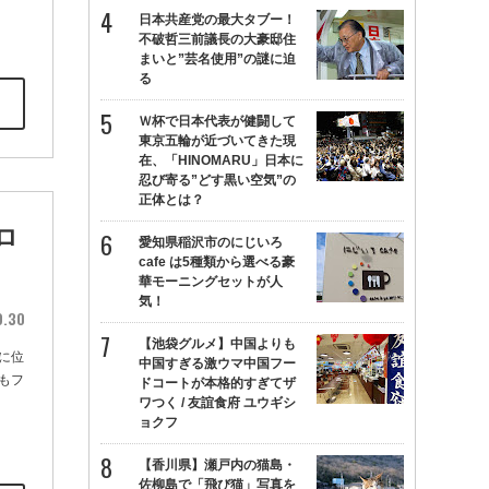
日本共産党の最大タブー！
不破哲三前議長の大豪邸住
まいと”芸名使用”の謎に迫
る
Ｗ杯で日本代表が健闘して
東京五輪が近づいてきた現
在、「HINOMARU」日本に
忍び寄る”どす黒い空気”の
正体とは？
ロ
愛知県稲沢市のにじいろ
cafe は5種類から選べる豪
華モーニングセットが人
気！
9.30
【池袋グルメ】中国よりも
境に位
中国すぎる激ウマ中国フー
てもフ
ドコートが本格的すぎてザ
ワつく / 友誼食府 ユウギシ
ョクフ
【香川県】瀬戸内の猫島・
佐柳島で「飛び猫」写真を