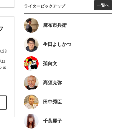
一覧へ
ライターピックアップ
麻布市兵衛
フ
生田よしかつ
9.28
人ほ
孫向文
ン家
高須克弥
田中秀臣
千葉麗子