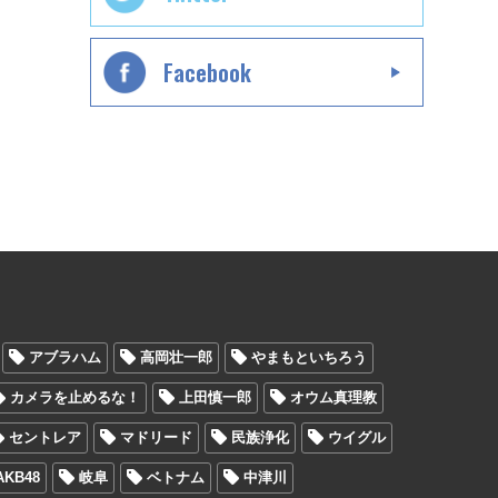
Facebook
アブラハム
高岡壮一郎
やまもといちろう
カメラを止めるな！
上田慎一郎
オウム真理教
セントレア
マドリード
民族浄化
ウイグル
AKB48
岐阜
ベトナム
中津川