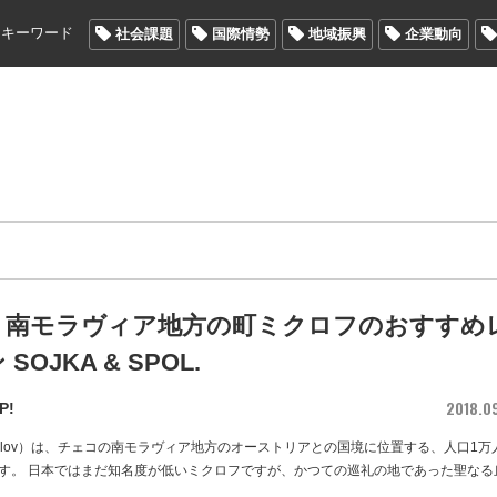
メキーワード
社会課題
国際情勢
地域振興
企業動向
・南モラヴィア地方の町ミクロフのおすすめ
SOJKA & SPOL.
2018.0
P!
kulov）は、チェコの南モラヴィア地方のオーストリアとの国境に位置する、人口1万
す。 日本ではまだ知名度が低いミクロフですが、かつての巡礼の地であった聖なる
…