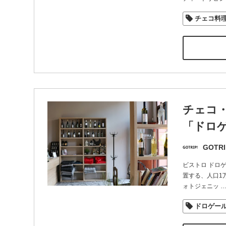
チェコ料
チェコ
「ドロ
GOTRI
ビストロ ドロゲ
置する、人口1
ォトジェニッ
ドロゲー