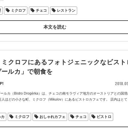
理
ミクロフ
チェコ
レストラン
本文を読む
・ミクロフにあるフォトジェニックなビスト
ゲールカ」で朝食を
2018.0
P!
ールカ（Bistro Drogérka）は、チェコの南モラヴィア地方のオーストリアとの国
万人ほどの小さな町、ミクロフ（Mikulov）にあるビストロカフェです。 店内はと
…
ルカ
ミクロフ
おしゃれカフェ
チェコ
ビストロ