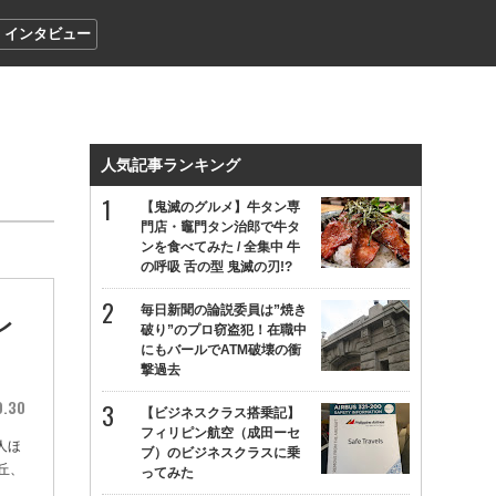
インタビュー
人気記事ランキング
【鬼滅のグルメ】牛タン専
門店・竈門タン治郎で牛タ
ンを食べてみた / 全集中 牛
の呼吸 舌の型 鬼滅の刃!?
毎日新聞の論説委員は”焼き
レ
破り”のプロ窃盗犯！在職中
にもバールでATM破壊の衝
撃過去
9.30
【ビジネスクラス搭乗記】
フィリピン航空（成田ーセ
人ほ
ブ）のビジネスクラスに乗
丘、
ってみた