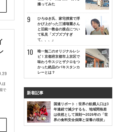
撮ってみた
ひろゆき氏、家宅捜索で浮
かび上がった三浦瑠麗さん
と旧統一教会の接点につい
て私見「ズブズブすぎ
て、、、」
イ
ン
唯一無二のオリジナルレシ
ピ！京都府京都市上京区で
味わう牛スジとザクロをつ
かった絶品のパキスタンカ
9.29
レーとは？
人ほ
国で
新着記事
国連リポート：世界の飢餓人口は3
年連続で減少するも、地域間格差
は依然として深刻〜2026年の「世
界の食料安全保障と栄養の現状」