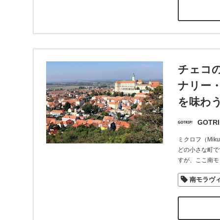
チェコ
ナリー
を味わ
GOTRI
ミクロフ（Mi
どの小さな町で
すが、ここ南モ
南モラヴ