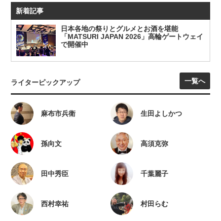
新着記事
日本各地の祭りとグルメとお酒を堪能
「MATSURI JAPAN 2026」高輪ゲートウェイ
で開催中
一覧へ
ライターピックアップ
麻布市兵衛
生田よしかつ
孫向文
高須克弥
田中秀臣
千葉麗子
西村幸祐
村田らむ