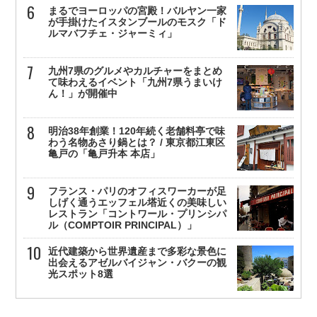
まるでヨーロッパの宮殿！バルヤン一家
が手掛けたイスタンブールのモスク「ド
ルマバフチェ・ジャーミィ」
九州7県のグルメやカルチャーをまとめ
て味わえるイベント「九州7県うまいけ
ん！」が開催中
明治38年創業！120年続く老舗料亭で味
わう名物あさり鍋とは？ / 東京都江東区
亀戸の「亀戸升本 本店」
フランス・パリのオフィスワーカーが足
しげく通うエッフェル塔近くの美味しい
レストラン「コントワール・プリンシパ
ル（COMPTOIR PRINCIPAL）」
近代建築から世界遺産まで多彩な景色に
出会えるアゼルバイジャン・バクーの観
光スポット8選